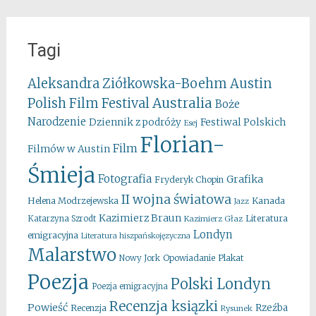
Tagi
Aleksandra Ziółkowska-Boehm
Austin
Australia
Polish Film Festival
Boże
Narodzenie
Festiwal Polskich
Dziennik z podróży
Esej
Florian-
Film
Filmów w Austin
Śmieja
Fotografia
Grafika
Fryderyk Chopin
II wojna światowa
Kanada
Helena Modrzejewska
Jazz
Kazimierz Braun
Literatura
Katarzyna Szrodt
Kazimierz Głaz
Londyn
emigracyjna
Literatura hiszpańskojęzyczna
Malarstwo
Opowiadanie
Plakat
Nowy Jork
Poezja
Polski Londyn
Poezja emigracyjna
Recenzja ksiązki
Powieść
Rzeźba
Recenzja
Rysunek