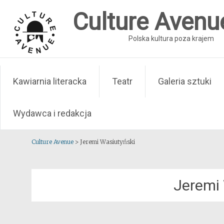
Skip
Culture Avenu
to
content
Polska kultura poza krajem
Kawiarnia literacka
Teatr
Galeria sztuki
Wydawca i redakcja
Culture Avenue
>
Jeremi Wasiutyński
Jeremi