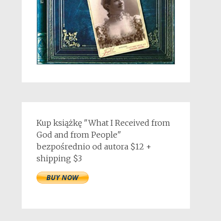
Kup książkę "What I Received from
God and from People"
bezpośrednio od autora $12 +
shipping $3