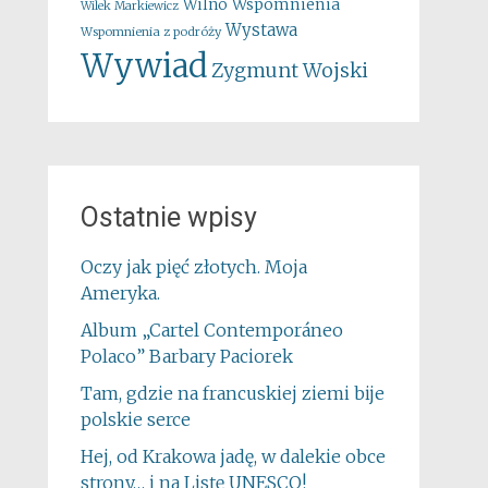
Wspomnienia
Wilno
Wilek Markiewicz
Wystawa
Wspomnienia z podróży
Wywiad
Zygmunt Wojski
Ostatnie wpisy
Oczy jak pięć złotych. Moja
Ameryka.
Album „Cartel Contemporáneo
Polaco” Barbary Paciorek
Tam, gdzie na francuskiej ziemi bije
polskie serce
Hej, od Krakowa jadę, w dalekie obce
strony… i na Listę UNESCO!