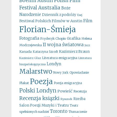
Boehm
Austin Polish Film
Australia
Festival
Boże
Narodzenie
Dziennik z podróży
Esej
Film
Festiwal Polskich Filmów w Austin
Florian-Śmieja
Fotografia
Grafika
Fryderyk Chopin
Helena
II wojna światowa
Modrzejewska
Jazz
Kazimierz Braun
Kanada
Katarzyna Szrodt
Literatura emigracyjna
Kazimierz Głaz
Literatura
Londyn
hiszpańskojęzyczna
Malarstwo
Opowiadanie
Nowy Jork
Poezja
Plakat
Poezja emigracyjna
Polski Londyn
Powieść
Recenzja
Recenzja ksiązki
Rzeźba
Rysunek
Salon Poezji Muzyki i Teatru
Teatr
Toronto
spełnionych nadziei
Tłumaczenie