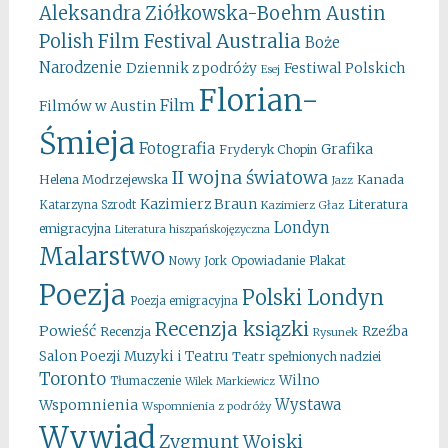
Aleksandra Ziółkowska-Boehm
Austin
Australia
Polish Film Festival
Boże
Narodzenie
Festiwal Polskich
Dziennik z podróży
Esej
Florian-
Film
Filmów w Austin
Śmieja
Fotografia
Grafika
Fryderyk Chopin
II wojna światowa
Kanada
Helena Modrzejewska
Jazz
Kazimierz Braun
Literatura
Katarzyna Szrodt
Kazimierz Głaz
Londyn
emigracyjna
Literatura hiszpańskojęzyczna
Malarstwo
Opowiadanie
Plakat
Nowy Jork
Poezja
Polski Londyn
Poezja emigracyjna
Recenzja ksiązki
Powieść
Rzeźba
Recenzja
Rysunek
Salon Poezji Muzyki i Teatru
Teatr spełnionych nadziei
Toronto
Wilno
Tłumaczenie
Wilek Markiewicz
Wystawa
Wspomnienia
Wspomnienia z podróży
Wywiad
Zygmunt Wojski