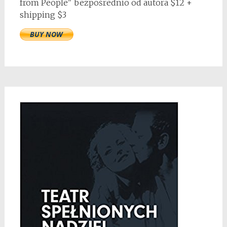
from People" bezpośrednio od autora $12 +
shipping $3