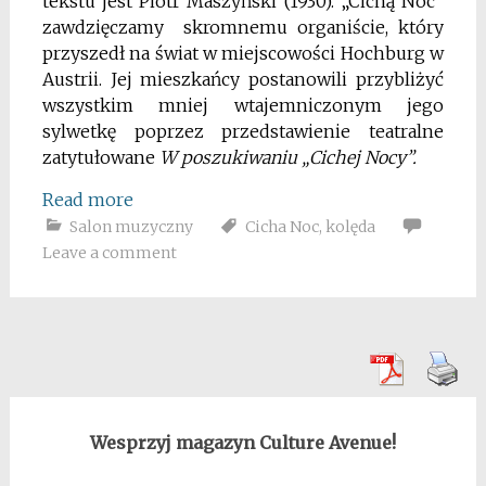
tekstu jest Piotr Maszyński (1930). „Cichą Noc”
zawdzięczamy skromnemu organiście, który
przyszedł na świat w miejscowości Hochburg w
Austrii. Jej mieszkańcy postanowili przybliżyć
wszystkim mniej wtajemniczonym jego
sylwetkę poprzez przedstawienie teatralne
zatytułowane
W poszukiwaniu „Cichej Nocy”.
Read more
Salon muzyczny
Cicha Noc
,
kolęda
Leave a comment
Wesprzyj magazyn Culture Avenue!