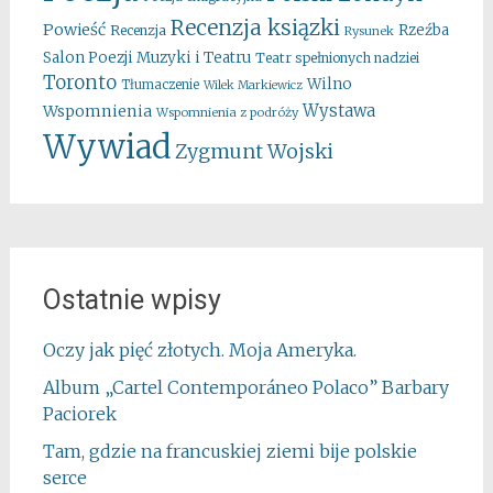
Recenzja ksiązki
Powieść
Rzeźba
Recenzja
Rysunek
Salon Poezji Muzyki i Teatru
Teatr spełnionych nadziei
Toronto
Wilno
Tłumaczenie
Wilek Markiewicz
Wystawa
Wspomnienia
Wspomnienia z podróży
Wywiad
Zygmunt Wojski
Ostatnie wpisy
Oczy jak pięć złotych. Moja Ameryka.
Album „Cartel Contemporáneo Polaco” Barbary
Paciorek
Tam, gdzie na francuskiej ziemi bije polskie
serce