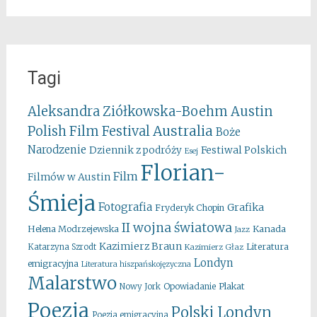
Tagi
Aleksandra Ziółkowska-Boehm
Austin
Australia
Polish Film Festival
Boże
Narodzenie
Festiwal Polskich
Dziennik z podróży
Esej
Florian-
Film
Filmów w Austin
Śmieja
Fotografia
Grafika
Fryderyk Chopin
II wojna światowa
Kanada
Helena Modrzejewska
Jazz
Kazimierz Braun
Literatura
Katarzyna Szrodt
Kazimierz Głaz
Londyn
emigracyjna
Literatura hiszpańskojęzyczna
Malarstwo
Opowiadanie
Plakat
Nowy Jork
Poezja
Polski Londyn
Poezja emigracyjna