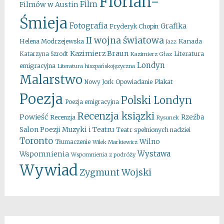
Florian-
Film
Filmów w Austin
Śmieja
Fotografia
Grafika
Fryderyk Chopin
II wojna światowa
Kanada
Helena Modrzejewska
Jazz
Kazimierz Braun
Literatura
Katarzyna Szrodt
Kazimierz Głaz
Londyn
emigracyjna
Literatura hiszpańskojęzyczna
Malarstwo
Opowiadanie
Plakat
Nowy Jork
Poezja
Polski Londyn
Poezja emigracyjna
Recenzja ksiązki
Powieść
Rzeźba
Recenzja
Rysunek
Salon Poezji Muzyki i Teatru
Teatr spełnionych nadziei
Toronto
Wilno
Tłumaczenie
Wilek Markiewicz
Wystawa
Wspomnienia
Wspomnienia z podróży
Wywiad
Zygmunt Wojski