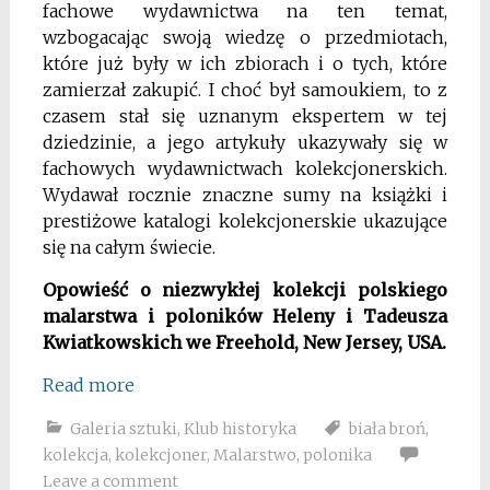
fachowe wydawnictwa na ten temat,
wzbogacając swoją wiedzę o przedmiotach,
które już były w ich zbiorach i o tych, które
zamierzał zakupić. I choć był samoukiem, to z
czasem stał się uznanym ekspertem w tej
dziedzinie, a jego artykuły ukazywały się w
fachowych wydawnictwach kolekcjonerskich.
Wydawał rocznie
znaczne sumy
na książki i
prestiżowe katalogi kolekcjonerskie ukazujące
się na całym świecie.
Opowieść o niezwykłej kolekcji polskiego
malarstwa i poloników Heleny i Tadeusza
Kwiatkowskich we Freehold, New Jersey, USA.
Read more
Galeria sztuki
,
Klub historyka
biała broń
,
kolekcja
,
kolekcjoner
,
Malarstwo
,
polonika
Leave a comment