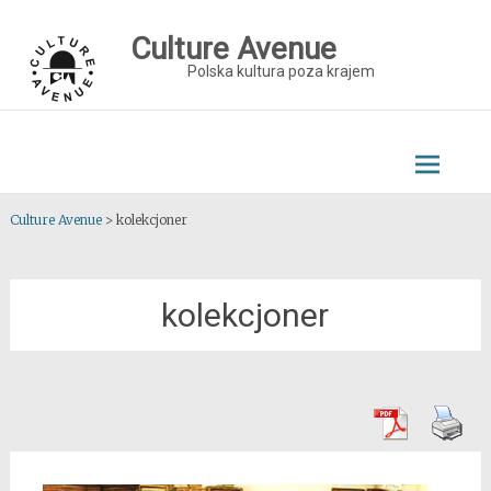
Skip
to
Culture Avenue
content
Polska kultura poza krajem
Culture Avenue
>
kolekcjoner
kolekcjoner