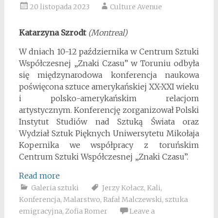
20 listopada 2023
Culture Avenue
Katarzyna Szrodt
(Montreal)
W dniach 10-12 października w Centrum Sztuki
Współczesnej „Znaki Czasu” w Toruniu odbyła
się międzynarodowa konferencja naukowa
poświęcona sztuce amerykańskiej XX-XXI wieku
i polsko-amerykańskim relacjom
artystycznym. Konferencję zorganizował Polski
Instytut Studiów nad Sztuką Świata oraz
Wydział Sztuk Pięknych Uniwersytetu Mikołaja
Kopernika we współpracy z toruńskim
Centrum Sztuki Współczesnej „Znaki Czasu”.
Read more
Galeria sztuki
Jerzy Kołacz
,
Kali
,
Konferencja
,
Malarstwo
,
Rafał Malczewski
,
sztuka
emigracyjna
,
Zofia Romer
Leave a