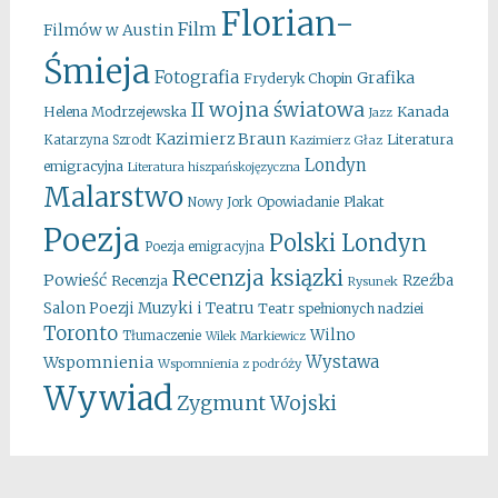
Florian-
Film
Filmów w Austin
Śmieja
Fotografia
Grafika
Fryderyk Chopin
II wojna światowa
Kanada
Helena Modrzejewska
Jazz
Kazimierz Braun
Literatura
Katarzyna Szrodt
Kazimierz Głaz
Londyn
emigracyjna
Literatura hiszpańskojęzyczna
Malarstwo
Opowiadanie
Plakat
Nowy Jork
Poezja
Polski Londyn
Poezja emigracyjna
Recenzja ksiązki
Powieść
Rzeźba
Recenzja
Rysunek
Salon Poezji Muzyki i Teatru
Teatr spełnionych nadziei
Toronto
Wilno
Tłumaczenie
Wilek Markiewicz
Wystawa
Wspomnienia
Wspomnienia z podróży
Wywiad
Zygmunt Wojski