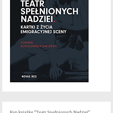
Kup książkę "Teatr Spełnionych Nadziei"