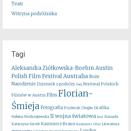
Teatr
Witryna podróżnika
Tagi
Aleksandra Ziółkowska-Boehm
Austin
Australia
Polish Film Festival
Boże
Narodzenie
Festiwal Polskich
Dziennik z podróży
Esej
Florian-
Film
Filmów w Austin
Śmieja
Fotografia
Grafika
Fryderyk Chopin
II wojna światowa
Kanada
Helena Modrzejewska
Jazz
Kazimierz Braun
Literatura
Katarzyna Szrodt
Kazimierz Głaz
Londyn
emigracyjna