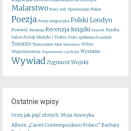
Literatura hiszpańskojęzyczna
Malarstwo
Opowiadanie
Plakat
Nowy Jork
Poezja
Polski Londyn
Poezja emigracyjna
Recenzja ksiązki
Powieść
Rzeźba
Recenzja
Rysunek
Salon Poezji Muzyki i Teatru
Teatr spełnionych nadziei
Toronto
Wilno
Tłumaczenie
Wilek Markiewicz
Wystawa
Wspomnienia
Wspomnienia z podróży
Wywiad
Zygmunt Wojski
Ostatnie wpisy
Oczy jak pięć złotych. Moja Ameryka.
Album „Cartel Contemporáneo Polaco” Barbary