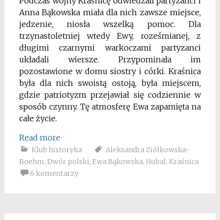
Podczas wojny Kraśnicę odwiedzali partyzanci i
Anna Bąkowska miała dla nich zawsze miejsce,
jedzenie, niosła wszelką pomoc. Dla
trzynastoletniej wtedy Ewy, roześmianej, z
długimi czarnymi warkoczami partyzanci
układali wiersze. Przypominała im
pozostawione w domu siostry i córki. Kraśnica
była dla nich swoistą ostoją, była miejscem,
gdzie patriotyzm przejawiał się codziennie w
sposób czynny. Tę atmosferę Ewa zapamięta na
całe życie.
Read more
Klub historyka
Aleksandra Ziółkowska-
Boehm
,
Dwór polski
,
Ewa Bąkowska
,
Hubal
,
Kraśnica
6 komentarzy