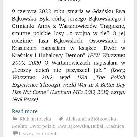
9 czerwca 2022 roku zmarła w Gdańsku Ewa
Bąkowska. Była córką Jerzego Bąkowskiego i
Ormianki Anny z Wartanowiczów. Tragiczne,
smutne polskie losy „z wojną w tle”. O jej
rodzinie: Jaxa Bąkowskich, Ossowskich i
Krasickich napisałam w książce „Dwór w
Kraśnicy i Hubalowy Demon”
(PIW Warszawa
2009, 2015)
. O Wartanowiczach napisałam w
„Lepszy dzień nie przyszedł już…”
(Iskry,
Warszawa 2012; wyd. USA „The Polish
Experience Through World War II: A Better Day
Has Not Come” (Lanham MD: 2013, 2015; wstęp:
Neal Pease)
.
Read more
Klub historyka
Aleksandra Ziółkowska-
Boehm
,
Dwór polski
,
Ewa Bąkowska
,
Hubal
,
Kraśnica
Leave a comment