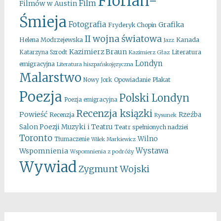
Florian-
Film
Filmów w Austin
Śmieja
Fotografia
Grafika
Fryderyk Chopin
II wojna światowa
Kanada
Helena Modrzejewska
Jazz
Kazimierz Braun
Literatura
Katarzyna Szrodt
Kazimierz Głaz
Londyn
emigracyjna
Literatura hiszpańskojęzyczna
Malarstwo
Opowiadanie
Plakat
Nowy Jork
Poezja
Polski Londyn
Poezja emigracyjna
Recenzja ksiązki
Powieść
Rzeźba
Recenzja
Rysunek
Salon Poezji Muzyki i Teatru
Teatr spełnionych nadziei
Toronto
Wilno
Tłumaczenie
Wilek Markiewicz
Wystawa
Wspomnienia
Wspomnienia z podróży
Wywiad
Zygmunt Wojski