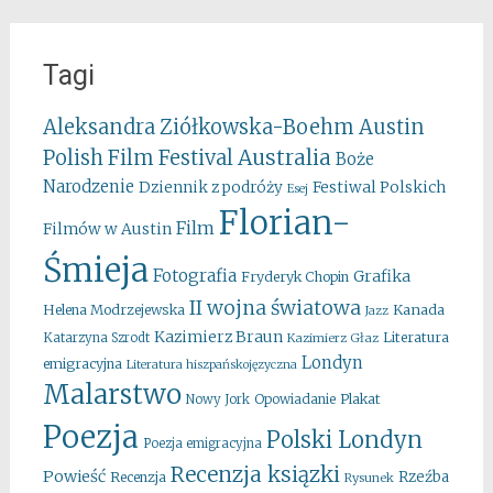
Tagi
Aleksandra Ziółkowska-Boehm
Austin
Australia
Polish Film Festival
Boże
Narodzenie
Festiwal Polskich
Dziennik z podróży
Esej
Florian-
Film
Filmów w Austin
Śmieja
Fotografia
Grafika
Fryderyk Chopin
II wojna światowa
Kanada
Helena Modrzejewska
Jazz
Kazimierz Braun
Literatura
Katarzyna Szrodt
Kazimierz Głaz
Londyn
emigracyjna
Literatura hiszpańskojęzyczna
Malarstwo
Opowiadanie
Plakat
Nowy Jork
Poezja
Polski Londyn
Poezja emigracyjna
Recenzja ksiązki
Powieść
Rzeźba
Recenzja
Rysunek