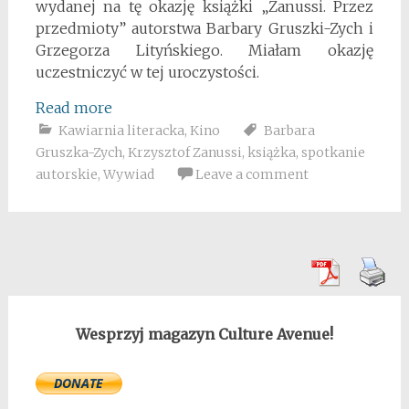
wydanej na tę okazję książki „Zanussi. Przez
przedmioty” autorstwa Barbary Gruszki-Zych i
Grzegorza Lityńskiego. Miałam okazję
uczestniczyć w tej uroczystości.
Read more
Kawiarnia literacka
,
Kino
Barbara
Gruszka-Zych
,
Krzysztof Zanussi
,
książka
,
spotkanie
autorskie
,
Wywiad
Leave a comment
Wesprzyj magazyn Culture Avenue!