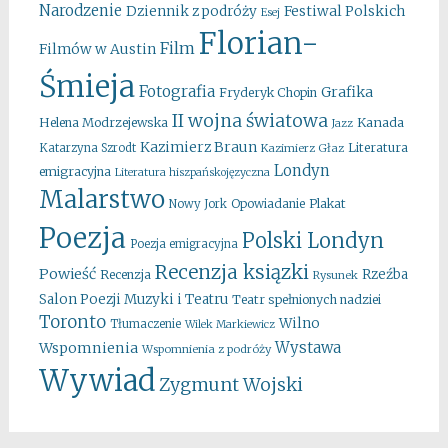
Narodzenie
Festiwal Polskich
Dziennik z podróży
Esej
Florian-
Film
Filmów w Austin
Śmieja
Fotografia
Grafika
Fryderyk Chopin
II wojna światowa
Kanada
Helena Modrzejewska
Jazz
Kazimierz Braun
Literatura
Katarzyna Szrodt
Kazimierz Głaz
Londyn
emigracyjna
Literatura hiszpańskojęzyczna
Malarstwo
Opowiadanie
Plakat
Nowy Jork
Poezja
Polski Londyn
Poezja emigracyjna
Recenzja ksiązki
Powieść
Rzeźba
Recenzja
Rysunek
Salon Poezji Muzyki i Teatru
Teatr spełnionych nadziei
Toronto
Wilno
Tłumaczenie
Wilek Markiewicz
Wystawa
Wspomnienia
Wspomnienia z podróży
Wywiad
Zygmunt Wojski