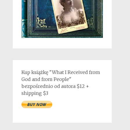
Kup książkę "What I Received from
God and from People"
bezpośrednio od autora $12 +
shipping $3