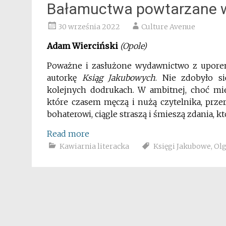
Bałamuctwa powtarzane w
30 września 2022
Culture Avenue
Adam Wierciński
(Opole)
Poważne i zasłużone wydawnictwo z upore
autorkę
Ksiąg Jakubowych
. Nie zdobyło s
kolejnych dodrukach. W ambitnej, choć mie
które czasem męczą i nużą czytelnika, prze
bohaterowi, ciągle straszą i śmieszą zdania, 
Read more
Kawiarnia literacka
Księgi Jakubowe
,
Olg