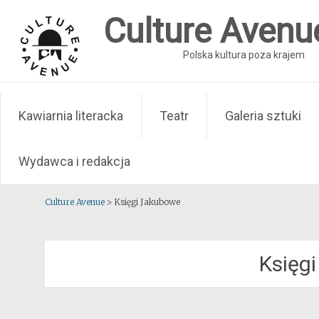
Skip
Culture Avenu
to
content
Polska kultura poza krajem
Kawiarnia literacka
Teatr
Galeria sztuki
Wydawca i redakcja
Culture Avenue
>
Księgi Jakubowe
Księg