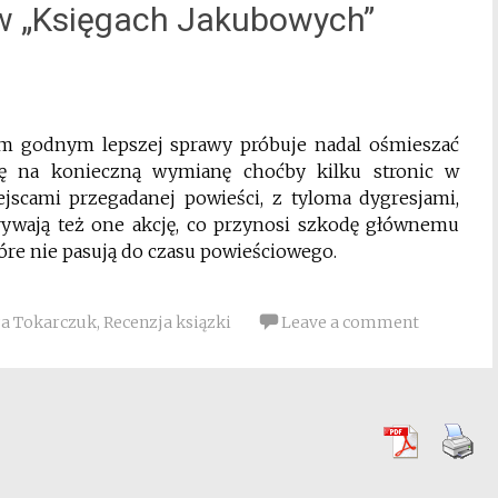
 „Księgach Jakubowych”
m godnym lepszej sprawy próbuje nadal ośmieszać
ię na konieczną wymianę choćby kilku stronic w
jscami przegadanej powieści, z tyloma dygresjami,
rywają też one akcję, co przynosi szkodę głównemu
które nie pasują do czasu powieściowego.
a Tokarczuk
,
Recenzja ksiązki
Leave a comment