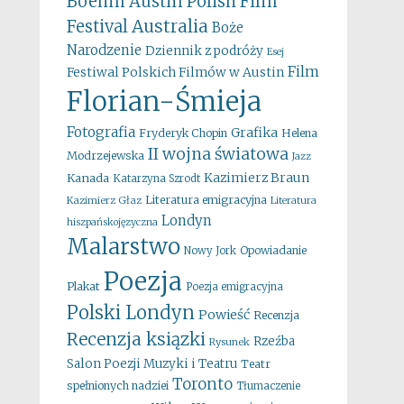
Boehm
Austin Polish Film
Australia
Festival
Boże
Narodzenie
Dziennik z podróży
Esej
Film
Festiwal Polskich Filmów w Austin
Florian-Śmieja
Fotografia
Grafika
Fryderyk Chopin
Helena
II wojna światowa
Modrzejewska
Jazz
Kazimierz Braun
Kanada
Katarzyna Szrodt
Literatura emigracyjna
Kazimierz Głaz
Literatura
Londyn
hiszpańskojęzyczna
Malarstwo
Opowiadanie
Nowy Jork
Poezja
Plakat
Poezja emigracyjna
Polski Londyn
Powieść
Recenzja
Recenzja ksiązki
Rzeźba
Rysunek
Salon Poezji Muzyki i Teatru
Teatr
Toronto
spełnionych nadziei
Tłumaczenie