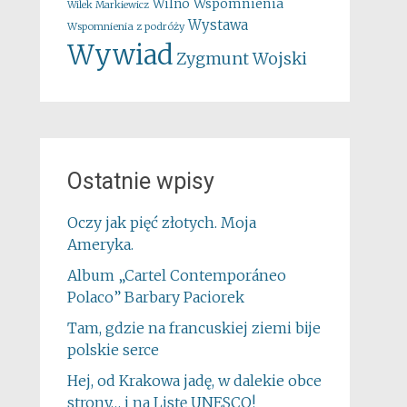
Wspomnienia
Wilno
Wilek Markiewicz
Wystawa
Wspomnienia z podróży
Wywiad
Zygmunt Wojski
Ostatnie wpisy
Oczy jak pięć złotych. Moja
Ameryka.
Album „Cartel Contemporáneo
Polaco” Barbary Paciorek
Tam, gdzie na francuskiej ziemi bije
polskie serce
Hej, od Krakowa jadę, w dalekie obce
strony… i na Listę UNESCO!