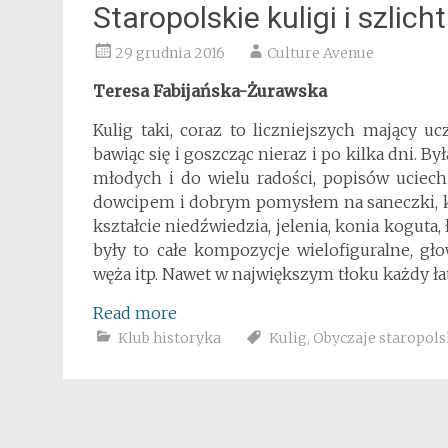
Staropolskie kuligi i szlich
29 grudnia 2016
Culture Avenue
Teresa Fabijańska-Żurawska
Kulig taki, coraz to liczniejszych mający 
bawiąc się i goszcząc nieraz i po kilka dni. B
młodych i do wielu radości, popisów uciech
dowcipem i dobrym pomysłem na saneczki, kt
kształcie niedźwiedzia, jelenia, konia koguta,
były to całe kompozycje wielofiguralne, gł
węża itp. Nawet w największym tłoku każdy ł
Read more
Klub historyka
Kulig
,
Obyczaje staropols