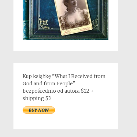
Kup książkę "What I Received from
God and from People"
bezpośrednio od autora $12 +
shipping $3