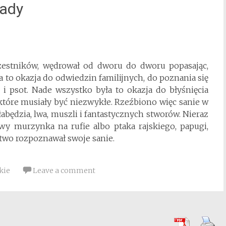
tady
uczestników, wędrował od dworu do dworu popasając,
yła to okazja do odwiedzin familijnych, do poznania się
 i psot. Nade wszystko była to okazja do błyśnięcia
óre musiały być niezwykłe. Rzeźbiono więc sanie w
 łabędzia, lwa, muszli i fantastycznych stworów. Nieraz
owy murzynka na rufie albo ptaka rajskiego, papugi,
atwo rozpoznawał swoje sanie.
kie
Leave a comment