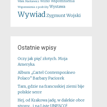
Wspomnienia
Wilno
Wilek Markiewicz
Wystawa
Wspomnienia z podróży
Wywiad
Zygmunt Wojski
Ostatnie wpisy
Oczy jak pięć złotych. Moja
Ameryka.
Album „Cartel Contemporáneo
Polaco” Barbary Paciorek
Tam, gdzie na francuskiej ziemi bije
polskie serce
Hej, od Krakowa jadę, w dalekie obce
strony… i na Listę UNESCO!