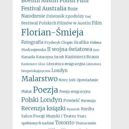
Boehm
Austin Polish Film
Australia
Festival
Boże
Narodzenie
Dziennik z podróży
Esej
Film
Festiwal Polskich Filmów w Austin
Florian-Śmieja
Fotografia
Grafika
Fryderyk Chopin
Helena
II wojna światowa
Modrzejewska
Jazz
Kazimierz Braun
Kanada
Katarzyna Szrodt
Literatura emigracyjna
Kazimierz Głaz
Literatura
Londyn
hiszpańskojęzyczna
Malarstwo
Opowiadanie
Nowy Jork
Poezja
Plakat
Poezja emigracyjna
Polski Londyn
Powieść
Recenzja
Recenzja ksiązki
Rzeźba
Rysunek
Salon Poezji Muzyki i Teatru
Teatr
Toronto
spełnionych nadziei
Tłumaczenie