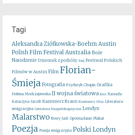
Tagi
Aleksandra Ziółkowska-Boehm
Austin
Australia
Polish Film Festival
Boże
Narodzenie
Festiwal Polskich
Dziennik z podróży
Esej
Florian-
Film
Filmów w Austin
Śmieja
Fotografia
Grafika
Fryderyk Chopin
II wojna światowa
Kanada
Helena Modrzejewska
Jazz
Kazimierz Braun
Literatura
Katarzyna Szrodt
Kazimierz Głaz
Londyn
emigracyjna
Literatura hiszpańskojęzyczna
Malarstwo
Opowiadanie
Plakat
Nowy Jork
Poezja
Polski Londyn
Poezja emigracyjna