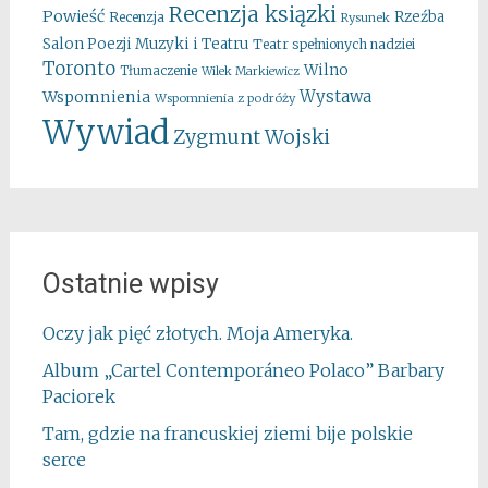
Recenzja ksiązki
Powieść
Rzeźba
Recenzja
Rysunek
Salon Poezji Muzyki i Teatru
Teatr spełnionych nadziei
Toronto
Wilno
Tłumaczenie
Wilek Markiewicz
Wystawa
Wspomnienia
Wspomnienia z podróży
Wywiad
Zygmunt Wojski
Ostatnie wpisy
Oczy jak pięć złotych. Moja Ameryka.
Album „Cartel Contemporáneo Polaco” Barbary
Paciorek
Tam, gdzie na francuskiej ziemi bije polskie
serce