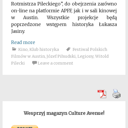
Rotmistrza Pileckiego”, do obejrzenia zarówno
on-line na platformie APFF, jak i w sali kinowej
w Austin. Wszystkie projekcje będą
poprzedzone wstępem historyka Łukasza
Jasiny.
Read more
Kino
,
Klub historyka
Festiwal Polskich
Filmów w Austin
,
Józef Piłsudski
,
Legiony
,
Witold
Pilecki
Leave a comment
Wesprzyj magazyn Culture Avenue!