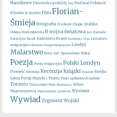
Narodzenie
Festiwal Polskich
Dziennik z podróży
Esej
Florian-
Film
Filmów w Austin
Śmieja
Fotografia
Grafika
Fryderyk Chopin
II wojna światowa
Kanada
Helena Modrzejewska
Jazz
Kazimierz Braun
Literatura
Katarzyna Szrodt
Kazimierz Głaz
Londyn
emigracyjna
Literatura hiszpańskojęzyczna
Malarstwo
Opowiadanie
Plakat
Nowy Jork
Poezja
Polski Londyn
Poezja emigracyjna
Recenzja ksiązki
Powieść
Rzeźba
Recenzja
Rysunek
Salon Poezji Muzyki i Teatru
Teatr spełnionych nadziei
Toronto
Wilno
Tłumaczenie
Wilek Markiewicz
Wystawa
Wspomnienia
Wspomnienia z podróży
Wywiad
Zygmunt Wojski