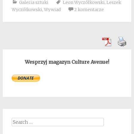
Galeria sztuki
Leon Wyczółkowski
,
Leszek
Wyczółkowski
,
Wywiad
2 komentarze
Wesprzyj magazyn Culture Avenue!
Search
for: