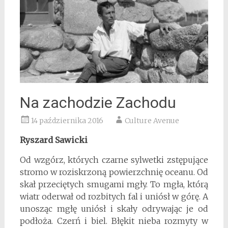
Na zachodzie Zachodu
14 października 2016
Culture Avenue
Ryszard Sawicki
Od wzgórz, których czarne sylwetki zstępujące
stromo w roziskrzoną powierzchnię oceanu. Od
skał przeciętych smugami mgły. To mgła, którą
wiatr oderwał od rozbitych fal i uniósł w górę. A
unosząc mgłę uniósł i skały odrywając je od
podłoża. Czerń i biel. Błękit nieba rozmyty w