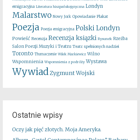
Londyn
emigracyjna
Literatura hiszpańskojęzyczna
Malarstwo
Opowiadanie
Plakat
Nowy Jork
Poezja
Polski Londyn
Poezja emigracyjna
Recenzja ksiązki
Powieść
Rzeźba
Recenzja
Rysunek
Salon Poezji Muzyki i Teatru
Teatr spełnionych nadziei
Toronto
Wilno
Tłumaczenie
Wilek Markiewicz
Wystawa
Wspomnienia
Wspomnienia z podróży
Wywiad
Zygmunt Wojski
Ostatnie wpisy
Oczy jak pięć złotych. Moja Ameryka.