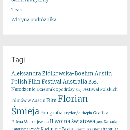
Teatr
Witryna podróżnika
Tagi
Aleksandra Ziółkowska-Boehm
Austin
Australia
Polish Film Festival
Boże
Narodzenie
Festiwal Polskich
Dziennik z podróży
Esej
Florian-
Film
Filmów w Austin
Śmieja
Fotografia
Grafika
Fryderyk Chopin
II wojna światowa
Kanada
Helena Modrzejewska
Jazz
Kazimierz Braun
Literatura
Katarzyna Szrodt
Kazimierz Głaz