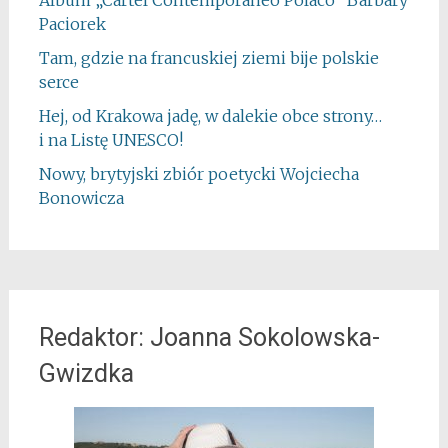
Album „Cartel Contemporáneo Polaco” Barbary
Paciorek
Tam, gdzie na francuskiej ziemi bije polskie
serce
Hej, od Krakowa jadę, w dalekie obce strony…
i na Listę UNESCO!
Nowy, brytyjski zbiór poetycki Wojciecha
Bonowicza
Redaktor: Joanna Sokolowska-
Gwizdka