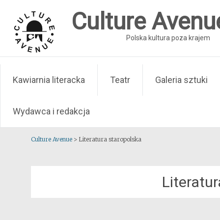
Skip
Culture Avenu
to
content
Polska kultura poza krajem
Kawiarnia literacka
Teatr
Galeria sztuki
Wydawca i redakcja
Culture Avenue
>
Literatura staropolska
Literatu