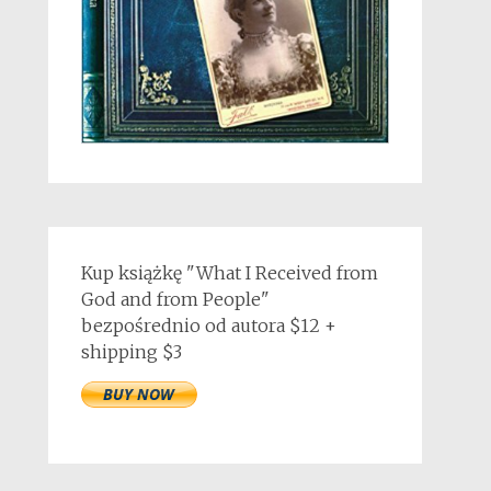
Kup książkę "What I Received from
God and from People"
bezpośrednio od autora $12 +
shipping $3