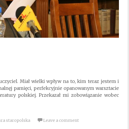
uczyciel. Miał wielki wpływ na to, kim teraz jestem i
alnęj pamięci, perfekcyjnie opanowanym warsztacie
iteratury polskiej. Przekazał mi zobowiązanie wobec
ura staropolska
Leave a comment