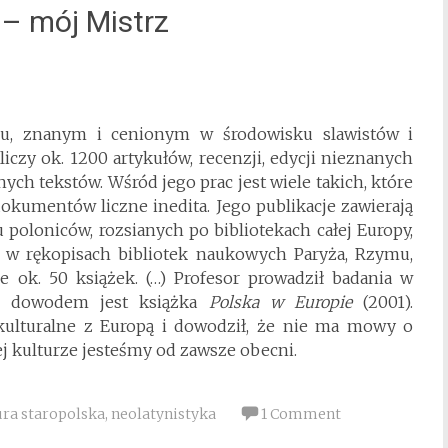
 – mój Mistrz
u, znanym i cenionym w środowisku slawistów i
liczy ok. 1200 artykułów, recenzji, edycji nieznanych
ych tekstów. Wśród jego prac jest wiele takich, które
kumentów liczne inedita. Jego publikacje zawierają
 poloniców, rozsianych po bibliotekach całej Europy,
h w rękopisach bibliotek naukowych Paryża, Rzymu,
ie ok. 50 książek. (…) Profesor prowadził badania w
go dowodem jest książka
Polska w Europie
(2001).
 kulturalne z Europą i dowodził, że nie ma mowy o
j kulturze jesteśmy od zawsze obecni.
ura staropolska
,
neolatynistyka
1 Comment