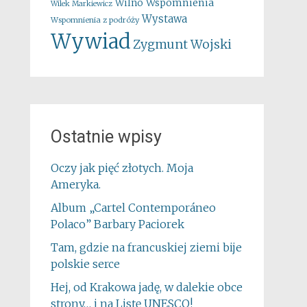
Wspomnienia
Wilno
Wilek Markiewicz
Wystawa
Wspomnienia z podróży
Wywiad
Zygmunt Wojski
Ostatnie wpisy
Oczy jak pięć złotych. Moja
Ameryka.
Album „Cartel Contemporáneo
Polaco” Barbary Paciorek
Tam, gdzie na francuskiej ziemi bije
polskie serce
Hej, od Krakowa jadę, w dalekie obce
strony… i na Listę UNESCO!