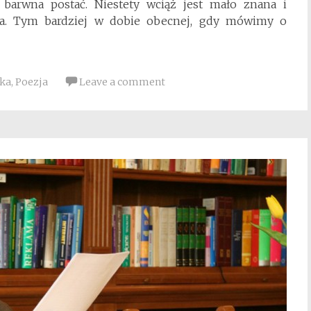
 barwna postać. Niestety wciąż jest mało znana i
ia. Tym bardziej w dobie obecnej, gdy mówimy o
ska
,
Poezja
Leave a comment