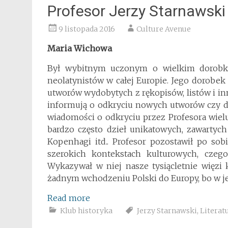
Profesor Jerzy Starnawski
9 listopada 2016
Culture Avenue
Maria Wichowa
Był wybitnym uczonym o wielkim dorobk
neolatynistów w całej Europie. Jego dorobek 
utworów wydobytych z rękopisów, listów i inn
informują o odkryciu nowych utworów czy do
wiadomości o odkryciu przez Profesora wielu
bardzo często dzieł unikatowych, zawartyc
Kopenhagi itd.. Profesor pozostawił po sob
szerokich kontekstach kulturowych, cze
Wykazywał w niej nasze tysiącletnie więzi
żadnym wchodzeniu Polski do Europy, bo w je
Read more
Klub historyka
Jerzy Starnawski
,
Literat