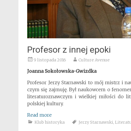
Profesor z innej epoki
9 listopada 2016
Culture Avenue
Joanna Sokołowska-Gwizdka
Profesor Jerzy Starnawski to mój mistrz i na
czym się zajmuję. Był naukowcem o fenomen
literaturoznawczym i wielkiej miłości do l
polskiej kultury.
Read more
Klub historyka
Jerzy Starnawski
,
Literat