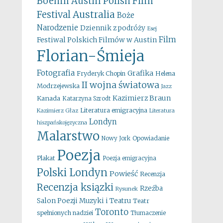
Boehm
Austin Polish Film
Australia
Festival
Boże
Narodzenie
Dziennik z podróży
Esej
Film
Festiwal Polskich Filmów w Austin
Florian-Śmieja
Fotografia
Grafika
Fryderyk Chopin
Helena
II wojna światowa
Modrzejewska
Jazz
Kazimierz Braun
Kanada
Katarzyna Szrodt
Literatura emigracyjna
Kazimierz Głaz
Literatura
Londyn
hiszpańskojęzyczna
Malarstwo
Opowiadanie
Nowy Jork
Poezja
Plakat
Poezja emigracyjna
Polski Londyn
Powieść
Recenzja
Recenzja ksiązki
Rzeźba
Rysunek
Salon Poezji Muzyki i Teatru
Teatr
Toronto
spełnionych nadziei
Tłumaczenie