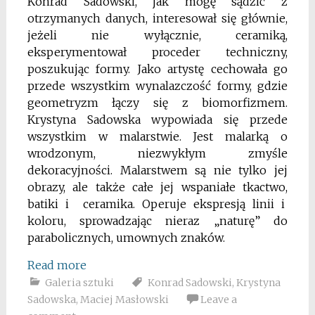
Konrad Sadowski, jak mogę sądzić z
otrzymanych danych, interesował się głównie,
jeżeli nie wyłącznie, ceramiką,
eksperymentował proceder techniczny,
poszukując formy. Jako artystę cechowała go
przede wszystkim wynalazczość formy, gdzie
geometryzm łączy się z biomorfizmem.
Krystyna Sadowska wypowiada się przede
wszystkim w malarstwie. Jest malarką o
wrodzonym, niezwykłym zmyśle
dekoracyjności. Malarstwem są nie tylko jej
obrazy, ale także całe jej wspaniałe tkactwo,
batiki i ceramika. Operuje ekspresją linii i
koloru, sprowadzając nieraz „naturę” do
parabolicznych, umownych znaków.
Read more
Galeria sztuki
Konrad Sadowski
,
Krystyna
Sadowska
,
Maciej Masłowski
Leave a