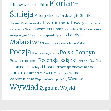
Florian-
Film
Filmów w Austin
Śmieja
Fotografia
Grafika
Fryderyk Chopin
II wojna światowa
Kanada
Helena Modrzejewska
Jazz
Kazimierz Braun
Literatura
Katarzyna Szrodt
Kazimierz Głaz
Londyn
emigracyjna
Literatura hiszpańskojęzyczna
Malarstwo
Opowiadanie
Plakat
Nowy Jork
Poezja
Polski Londyn
Poezja emigracyjna
Recenzja ksiązki
Powieść
Rzeźba
Recenzja
Rysunek
Salon Poezji Muzyki i Teatru
Teatr spełnionych nadziei
Toronto
Wilno
Tłumaczenie
Wilek Markiewicz
Wystawa
Wspomnienia
Wspomnienia z podróży
Wywiad
Zygmunt Wojski