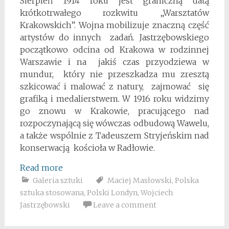
Sierpień 1914 roku jest graniczną datą
krótkotrwałego rozkwitu „Warsztatów
Krakowskich”. Wojna mobilizuje znaczną część
artystów do innych zadań. Jastrzębowskiego
początkowo odcina od Krakowa w rodzinnej
Warszawie i na jakiś czas przyodziewa w
mundur, który nie przeszkadza mu zresztą
szkicować i malować z natury, zajmować się
grafiką i medalierstwem. W 1916 roku wi­dzimy
go znowu w Krakowie, pracującego nad
rozpoczynającą się wówczas odbudową Wawelu,
a także wspólnie z Tadeuszem Stryjeń­skim nad
konserwacją kościoła w Radłowie.
Read more
Galeria sztuki
Maciej Masłowski
,
Polska
sztuka stosowana
,
Polski Londyn
,
Wojciech
Jastrzębowski
Leave a comment