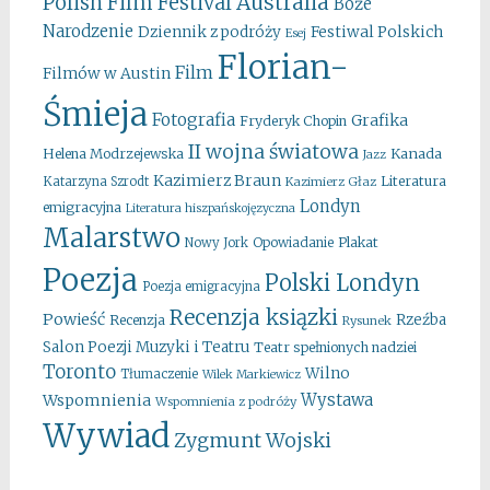
Australia
Polish Film Festival
Boże
Narodzenie
Festiwal Polskich
Dziennik z podróży
Esej
Florian-
Film
Filmów w Austin
Śmieja
Fotografia
Grafika
Fryderyk Chopin
II wojna światowa
Kanada
Helena Modrzejewska
Jazz
Kazimierz Braun
Literatura
Katarzyna Szrodt
Kazimierz Głaz
Londyn
emigracyjna
Literatura hiszpańskojęzyczna
Malarstwo
Opowiadanie
Plakat
Nowy Jork
Poezja
Polski Londyn
Poezja emigracyjna
Recenzja ksiązki
Powieść
Rzeźba
Recenzja
Rysunek
Salon Poezji Muzyki i Teatru
Teatr spełnionych nadziei
Toronto
Wilno
Tłumaczenie
Wilek Markiewicz
Wystawa
Wspomnienia
Wspomnienia z podróży
Wywiad
Zygmunt Wojski