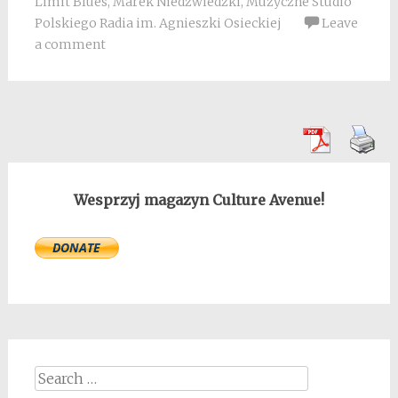
Limit Blues
,
Marek Niedźwiedzki
,
Muzyczne Studio
Polskiego Radia im. Agnieszki Osieckiej
Leave
a comment
Wesprzyj magazyn Culture Avenue!
Search
for: