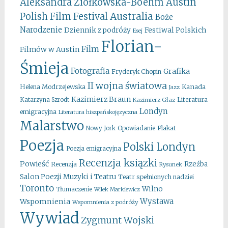
Aleksandra Ziółkowska-Boehm
Austin
Australia
Polish Film Festival
Boże
Narodzenie
Festiwal Polskich
Dziennik z podróży
Esej
Florian-
Film
Filmów w Austin
Śmieja
Fotografia
Grafika
Fryderyk Chopin
II wojna światowa
Kanada
Helena Modrzejewska
Jazz
Kazimierz Braun
Literatura
Katarzyna Szrodt
Kazimierz Głaz
Londyn
emigracyjna
Literatura hiszpańskojęzyczna
Malarstwo
Opowiadanie
Plakat
Nowy Jork
Poezja
Polski Londyn
Poezja emigracyjna
Recenzja ksiązki
Powieść
Rzeźba
Recenzja
Rysunek
Salon Poezji Muzyki i Teatru
Teatr spełnionych nadziei
Toronto
Wilno
Tłumaczenie
Wilek Markiewicz
Wystawa
Wspomnienia
Wspomnienia z podróży
Wywiad
Zygmunt Wojski