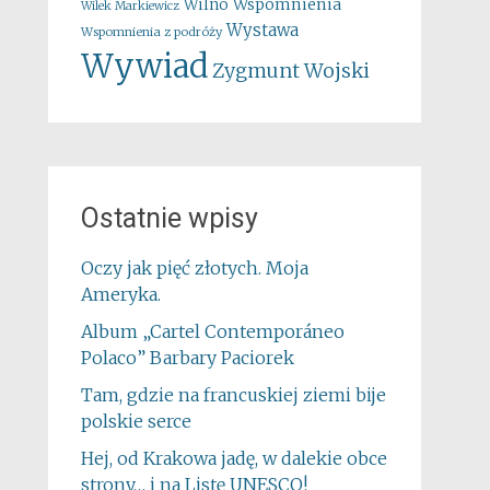
Wspomnienia
Wilno
Wilek Markiewicz
Wystawa
Wspomnienia z podróży
Wywiad
Zygmunt Wojski
Ostatnie wpisy
Oczy jak pięć złotych. Moja
Ameryka.
Album „Cartel Contemporáneo
Polaco” Barbary Paciorek
Tam, gdzie na francuskiej ziemi bije
polskie serce
Hej, od Krakowa jadę, w dalekie obce
strony… i na Listę UNESCO!