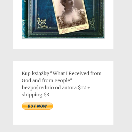
Kup książkę "What I Received from
God and from People"
bezpośrednio od autora $12 +
shipping $3