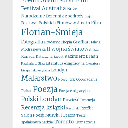
Boehm
Austin Polish Film
Australia
Festival
Boże
Narodzenie
Dziennik z podróży
Esej
Film
Festiwal Polskich Filmów w Austin
Florian-Śmieja
Fotografia
Grafika
Fryderyk Chopin
Helena
II wojna światowa
Modrzejewska
Jazz
Kazimierz Braun
Kanada
Katarzyna Szrodt
Literatura emigracyjna
Kazimierz Głaz
Literatura
Londyn
hiszpańskojęzyczna
Malarstwo
Opowiadanie
Nowy Jork
Poezja
Plakat
Poezja emigracyjna
Polski Londyn
Powieść
Recenzja
Recenzja ksiązki
Rzeźba
Rysunek
Salon Poezji Muzyki i Teatru
Teatr
Toronto
spełnionych nadziei
Tłumaczenie