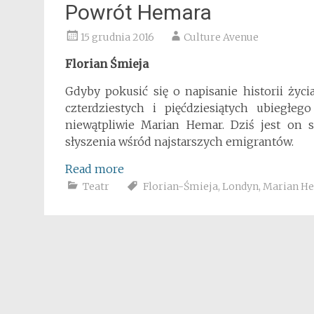
Powrót Hemara
15 grudnia 2016
Culture Avenue
Florian Śmieja
Gdyby pokusić się o napisanie historii życ
czterdziestych i pięćdziesiątych ubiegłe
niewątpliwie Marian Hemar. Dziś jest on sy
słyszenia wśród najstarszych emigrantów.
Read more
Teatr
Florian-Śmieja
,
Londyn
,
Marian H