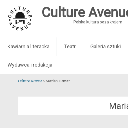
Skip
Culture Avenu
to
content
Polska kultura poza krajem
Kawiarnia literacka
Teatr
Galeria sztuki
Wydawca i redakcja
Culture Avenue
>
Marian Hemar
Mari