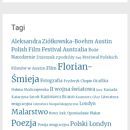
Tagi
Aleksandra Ziółkowska-Boehm
Austin
Australia
Polish Film Festival
Boże
Narodzenie
Festiwal Polskich
Dziennik z podróży
Esej
Florian-
Film
Filmów w Austin
Śmieja
Fotografia
Grafika
Fryderyk Chopin
II wojna światowa
Kanada
Helena Modrzejewska
Jazz
Kazimierz Braun
Literatura
Katarzyna Szrodt
Kazimierz Głaz
Londyn
emigracyjna
Literatura hiszpańskojęzyczna
Malarstwo
Opowiadanie
Plakat
Nowy Jork
Poezja
Polski Londyn
Poezja emigracyjna