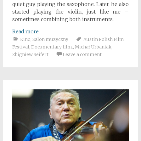
quiet guy, playing the saxophone. Later, he also
started playing the violin, just like me –
sometimes combining both instruments.
Read more
Kino
,
Salon muzyczny
Austin Polish Film
Festival
,
Documentary film.
,
Michał Urbaniak
,
Zbigniew Seifert
Leave a comment