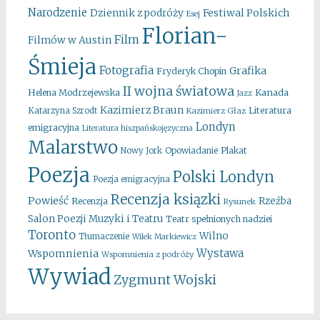
Narodzenie
Festiwal Polskich
Dziennik z podróży
Esej
Florian-
Film
Filmów w Austin
Śmieja
Fotografia
Grafika
Fryderyk Chopin
II wojna światowa
Kanada
Helena Modrzejewska
Jazz
Kazimierz Braun
Literatura
Katarzyna Szrodt
Kazimierz Głaz
Londyn
emigracyjna
Literatura hiszpańskojęzyczna
Malarstwo
Opowiadanie
Plakat
Nowy Jork
Poezja
Polski Londyn
Poezja emigracyjna
Recenzja ksiązki
Powieść
Rzeźba
Recenzja
Rysunek
Salon Poezji Muzyki i Teatru
Teatr spełnionych nadziei
Toronto
Wilno
Tłumaczenie
Wilek Markiewicz
Wystawa
Wspomnienia
Wspomnienia z podróży
Wywiad
Zygmunt Wojski