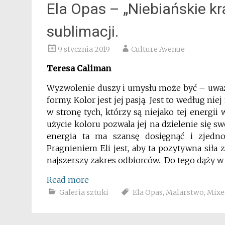
Ela Opas – „Niebiańskie kr
sublimacji.
9 stycznia 2019
Culture Avenue
Teresa Caliman
Wyzwolenie duszy i umysłu może być – uważ
formy. Kolor jest jej pasją. Jest to według ni
w stronę tych, którzy są niejako tej energii
użycie koloru pozwala jej na dzielenie się sw
energia ta ma szansę dosięgnąć i zjedn
Pragnieniem Eli jest, aby ta pozytywna siła 
najszerszy zakres odbiorców. Do tego dąży w 
Read more
Galeria sztuki
Ela Opas
,
Malarstwo
,
Mixe