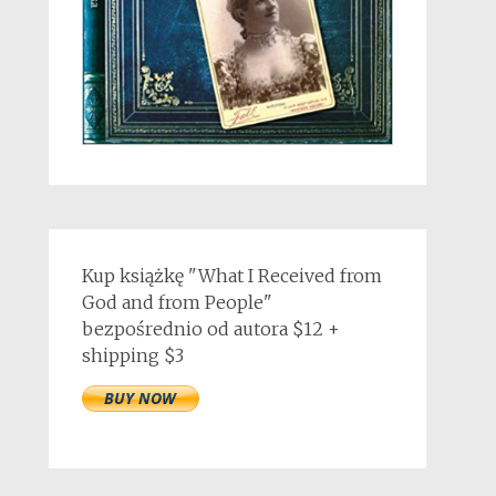
Kup książkę "What I Received from
God and from People"
bezpośrednio od autora $12 +
shipping $3