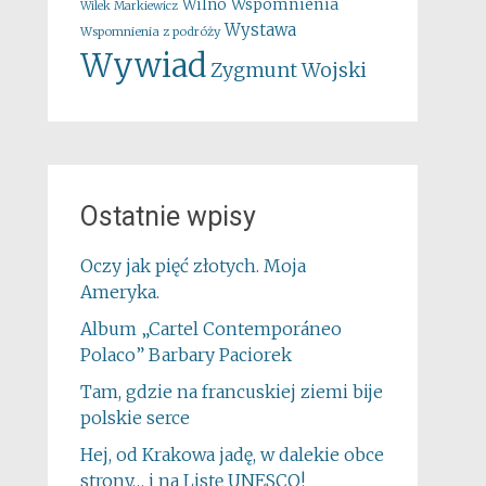
Wspomnienia
Wilno
Wilek Markiewicz
Wystawa
Wspomnienia z podróży
Wywiad
Zygmunt Wojski
Ostatnie wpisy
Oczy jak pięć złotych. Moja
Ameryka.
Album „Cartel Contemporáneo
Polaco” Barbary Paciorek
Tam, gdzie na francuskiej ziemi bije
polskie serce
Hej, od Krakowa jadę, w dalekie obce
strony… i na Listę UNESCO!