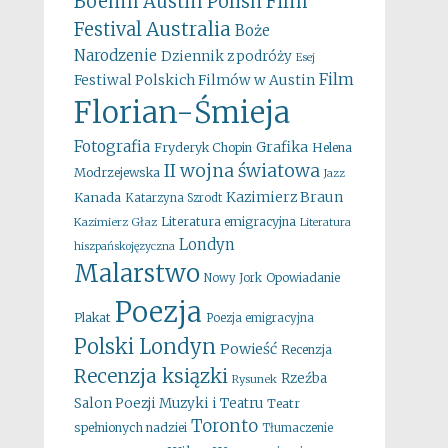
Boehm
Austin Polish Film
Australia
Festival
Boże
Narodzenie
Dziennik z podróży
Esej
Film
Festiwal Polskich Filmów w Austin
Florian-Śmieja
Fotografia
Grafika
Fryderyk Chopin
Helena
II wojna światowa
Modrzejewska
Jazz
Kazimierz Braun
Kanada
Katarzyna Szrodt
Literatura emigracyjna
Kazimierz Głaz
Literatura
Londyn
hiszpańskojęzyczna
Malarstwo
Opowiadanie
Nowy Jork
Poezja
Plakat
Poezja emigracyjna
Polski Londyn
Powieść
Recenzja
Recenzja ksiązki
Rzeźba
Rysunek
Salon Poezji Muzyki i Teatru
Teatr
Toronto
spełnionych nadziei
Tłumaczenie