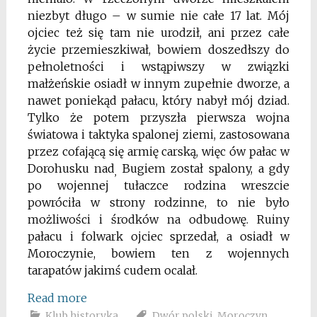
niezbyt długo – w sumie nie całe 17 lat. Mój
ojciec też się tam nie urodził, ani przez całe
życie przemieszkiwał, bowiem doszedłszy do
pełnoletności i wstąpiwszy w związki
małżeńskie osiadł w innym zupełnie dworze, a
nawet poniekąd pałacu, który nabył mój dziad.
Tylko że potem przyszła pierwsza wojna
światowa i taktyka spalonej ziemi, zastosowana
przez cofającą się armię carską, więc ów pałac w
Dorohusku nad
Bugiem został spalony, a gdy
,
po wojennej tułaczce rodzina wreszcie
powróciła w strony rodzinne, to nie było
możliwości i środków na odbudowę. Ruiny
pałacu i folwark ojciec sprzedał, a osiadł w
Moroczynie, bowiem ten z wojennych
tarapatów jakimś cudem ocalał.
Read more
Klub historyka
Dwór polski
,
Moroczyn
,