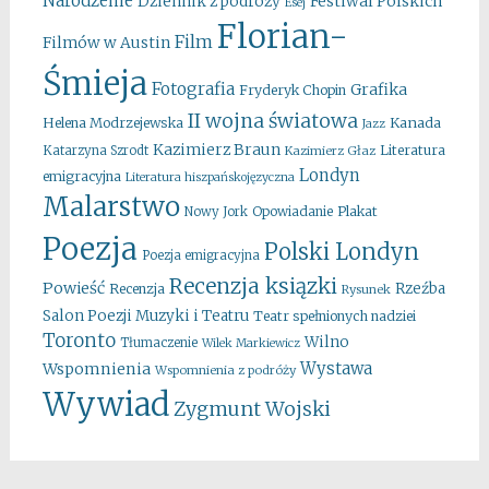
Narodzenie
Festiwal Polskich
Dziennik z podróży
Esej
Florian-
Film
Filmów w Austin
Śmieja
Fotografia
Grafika
Fryderyk Chopin
II wojna światowa
Kanada
Helena Modrzejewska
Jazz
Kazimierz Braun
Literatura
Katarzyna Szrodt
Kazimierz Głaz
Londyn
emigracyjna
Literatura hiszpańskojęzyczna
Malarstwo
Opowiadanie
Plakat
Nowy Jork
Poezja
Polski Londyn
Poezja emigracyjna
Recenzja ksiązki
Powieść
Rzeźba
Recenzja
Rysunek
Salon Poezji Muzyki i Teatru
Teatr spełnionych nadziei
Toronto
Wilno
Tłumaczenie
Wilek Markiewicz
Wystawa
Wspomnienia
Wspomnienia z podróży
Wywiad
Zygmunt Wojski