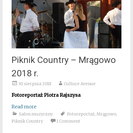
Piknik Country – Mrągowo
2018 r.
30 sierpnia 2018
Culture Avenue
Fotoreportaż Piotra Rajszysa
Read more
Salon muzyczny
Fotoreportaż
,
Mrągowo
,
Piknik Country
1 Comment