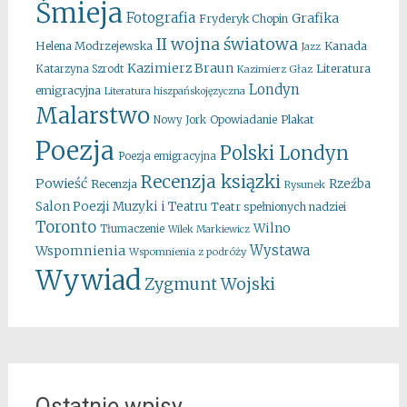
Śmieja
Fotografia
Grafika
Fryderyk Chopin
II wojna światowa
Kanada
Helena Modrzejewska
Jazz
Kazimierz Braun
Literatura
Katarzyna Szrodt
Kazimierz Głaz
Londyn
emigracyjna
Literatura hiszpańskojęzyczna
Malarstwo
Opowiadanie
Plakat
Nowy Jork
Poezja
Polski Londyn
Poezja emigracyjna
Recenzja ksiązki
Powieść
Rzeźba
Recenzja
Rysunek
Salon Poezji Muzyki i Teatru
Teatr spełnionych nadziei
Toronto
Wilno
Tłumaczenie
Wilek Markiewicz
Wystawa
Wspomnienia
Wspomnienia z podróży
Wywiad
Zygmunt Wojski
Ostatnie wpisy