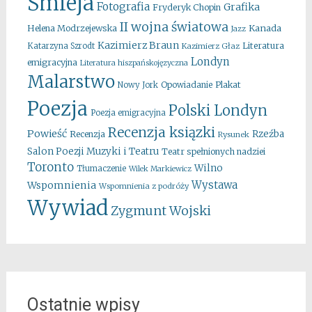
Śmieja
Fotografia
Grafika
Fryderyk Chopin
II wojna światowa
Kanada
Helena Modrzejewska
Jazz
Kazimierz Braun
Literatura
Katarzyna Szrodt
Kazimierz Głaz
Londyn
emigracyjna
Literatura hiszpańskojęzyczna
Malarstwo
Opowiadanie
Plakat
Nowy Jork
Poezja
Polski Londyn
Poezja emigracyjna
Recenzja ksiązki
Powieść
Rzeźba
Recenzja
Rysunek
Salon Poezji Muzyki i Teatru
Teatr spełnionych nadziei
Toronto
Wilno
Tłumaczenie
Wilek Markiewicz
Wystawa
Wspomnienia
Wspomnienia z podróży
Wywiad
Zygmunt Wojski
Ostatnie wpisy