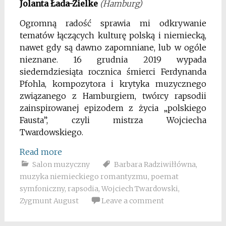
Jolanta Łada-Zielke
(Hamburg)
Ogromną radość sprawia mi odkrywanie
tematów łączących kulturę polską i niemiecką,
nawet gdy są dawno zapomniane, lub w ogóle
nieznane. 16 grudnia 2019 wypada
siedemdziesiąta rocznica śmierci Ferdynanda
Pfohla, kompozytora i krytyka muzycznego
związanego z Hamburgiem, twórcy rapsodii
zainspirowanej epizodem z życia „polskiego
Fausta”, czyli mistrza Wojciecha
Twardowskiego.
Read more
Salon muzyczny
Barbara Radziwiłłówna
,
muzyka niemieckiego romantyzmu
,
poemat
symfoniczny
,
rapsodia
,
Wojciech Twardowski
,
Zygmunt August
Leave a comment