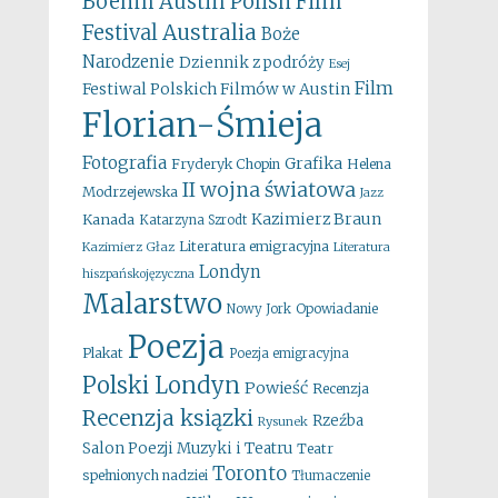
Boehm
Austin Polish Film
Australia
Festival
Boże
Narodzenie
Dziennik z podróży
Esej
Film
Festiwal Polskich Filmów w Austin
Florian-Śmieja
Fotografia
Grafika
Fryderyk Chopin
Helena
II wojna światowa
Modrzejewska
Jazz
Kazimierz Braun
Kanada
Katarzyna Szrodt
Literatura emigracyjna
Kazimierz Głaz
Literatura
Londyn
hiszpańskojęzyczna
Malarstwo
Opowiadanie
Nowy Jork
Poezja
Plakat
Poezja emigracyjna
Polski Londyn
Powieść
Recenzja
Recenzja ksiązki
Rzeźba
Rysunek
Salon Poezji Muzyki i Teatru
Teatr
Toronto
spełnionych nadziei
Tłumaczenie