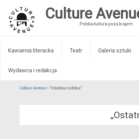
Skip
Culture Avenu
to
content
Polska kultura poza krajem
Kawiarnia literacka
Teatr
Galeria sztuki
Wydawca i redakcja
Culture Avenue
>
"Ostatnia rodzina"
„Ostat