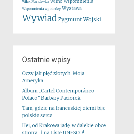
Wspomnienia
Wilno
Wilek Markiewicz
Wystawa
Wspomnienia z podróży
Wywiad
Zygmunt Wojski
Ostatnie wpisy
Oczy jak pięć złotych. Moja
Ameryka.
Album „Cartel Contemporáneo
Polaco” Barbary Paciorek
Tam, gdzie na francuskiej ziemi bije
polskie serce
Hej, od Krakowa jadę, w dalekie obce
strony… i na Listę UNESCO!