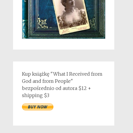
Kup książkę "What I Received from
God and from People"
bezpośrednio od autora $12 +
shipping $3