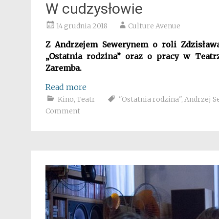
W cudzysłowie
14 grudnia 2018
Culture Avenue
Z Andrzejem Sewerynem o roli Zdzisława
„Ostatnia rodzina” oraz o pracy w Tea
Zaremba.
Read more
Kino
,
Teatr
"Ostatnia rodzina"
,
Andrzej S
Comment