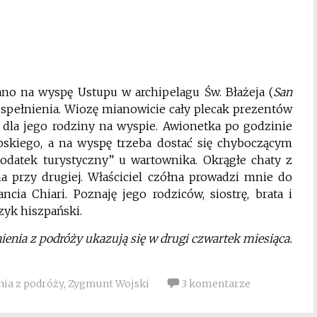
rano na wyspę Ustupu w archipelagu Św. Błażeja (
San
 spełnienia. Wiozę mianowicie cały plecak prezentów
dla jego rodziny na wyspie. Awionetka po godzinie
bskiego, a na wyspę trzeba dostać się chyboczącym
odatek turystyczny” u wartownika. Okrągłe chaty z
przy drugiej. Właściciel czółna prowadzi mnie do
cia Chiari. Poznaję jego rodziców, siostrę, brata i
zyk hiszpański.
nia z podróży ukazują się w drugi czwartek miesiąca.
ia z podróży
,
Zygmunt Wojski
3 komentarze