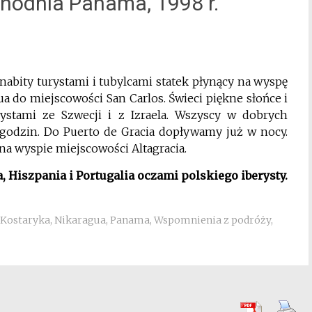
chodnia Panama, 1998 r.
ity turystami i tubylcami statek płynący na wyspę
ua do miejscowości San Carlos. Świeci piękne słońce i
stami ze Szwecji i z Izraela. Wszyscy w dobrych
godzin. Do Puerto de Gracia dopływamy już w nocy.
na wyspie miejscowości Altagracia.
 Hiszpania i Portugalia oczami polskiego iberysty.
Kostaryka
,
Nikaragua
,
Panama
,
Wspomnienia z podróży
,