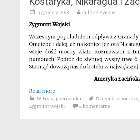
Kostaryka, Nikaragua i Za
13 grudnia 2018
Culture Avenue
Zygmunt Wojski
Wczesnym popołudniem odpływa z Granady nab
Ometepe i dalej, aż na koniec jeziora Nicarag
wieje dość mocny wiatr. Rozmawiam z tury
humorach. Podróż do słynnej wyspy trwa 6 
Stamtąd dowożą nas do hotelu w największej 
Ameryka Łacińska,
Read more
Witryna podróżnika
Dziennik z podróży
,
Zygmunt Wojski
2 komentarze