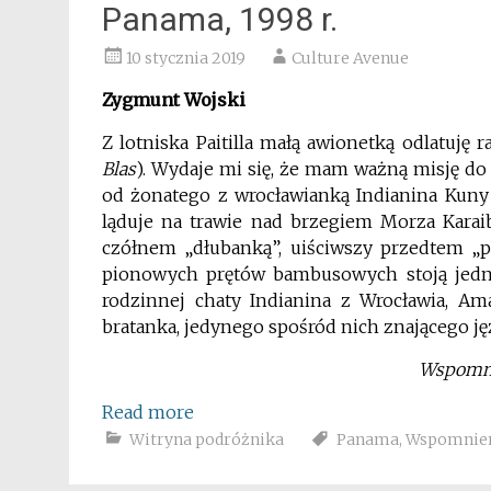
Panama, 1998 r.
10 stycznia 2019
Culture Avenue
Zygmunt Wojski
Z lotniska Paitilla małą awionetką odlatuję 
Blas
). Wydaje mi się, że mam ważną misję do
od żonatego z wrocławianką Indianina Kuny 
ląduje na trawie nad brzegiem Morza Karai
czółnem „dłubanką”, uiściwszy przedtem „p
pionowych prętów bambusowych stoją jedna 
rodzinnej chaty Indianina z Wrocławia, Aman
bratanka, jedynego spośród nich znającego ję
Wspomnie
Read more
Witryna podróżnika
Panama
,
Wspomnien