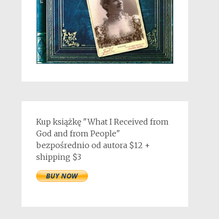
Kup książkę "What I Received from
God and from People"
bezpośrednio od autora $12 +
shipping $3