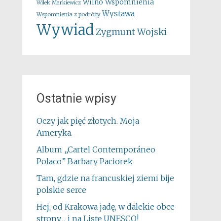
Wspomnienia
Wilno
Wilek Markiewicz
Wystawa
Wspomnienia z podróży
Wywiad
Zygmunt Wojski
Ostatnie wpisy
Oczy jak pięć złotych. Moja
Ameryka.
Album „Cartel Contemporáneo
Polaco” Barbary Paciorek
Tam, gdzie na francuskiej ziemi bije
polskie serce
Hej, od Krakowa jadę, w dalekie obce
strony… i na Listę UNESCO!