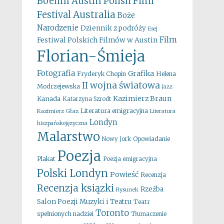
Boehm
Austin Polish Film
Australia
Festival
Boże
Narodzenie
Dziennik z podróży
Esej
Film
Festiwal Polskich Filmów w Austin
Florian-Śmieja
Fotografia
Grafika
Fryderyk Chopin
Helena
II wojna światowa
Modrzejewska
Jazz
Kazimierz Braun
Kanada
Katarzyna Szrodt
Literatura emigracyjna
Kazimierz Głaz
Literatura
Londyn
hiszpańskojęzyczna
Malarstwo
Opowiadanie
Nowy Jork
Poezja
Plakat
Poezja emigracyjna
Polski Londyn
Powieść
Recenzja
Recenzja ksiązki
Rzeźba
Rysunek
Salon Poezji Muzyki i Teatru
Teatr
Toronto
spełnionych nadziei
Tłumaczenie