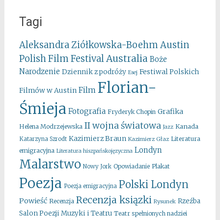
Tagi
Aleksandra Ziółkowska-Boehm
Austin
Australia
Polish Film Festival
Boże
Narodzenie
Festiwal Polskich
Dziennik z podróży
Esej
Florian-
Film
Filmów w Austin
Śmieja
Fotografia
Grafika
Fryderyk Chopin
II wojna światowa
Kanada
Helena Modrzejewska
Jazz
Kazimierz Braun
Literatura
Katarzyna Szrodt
Kazimierz Głaz
Londyn
emigracyjna
Literatura hiszpańskojęzyczna
Malarstwo
Opowiadanie
Plakat
Nowy Jork
Poezja
Polski Londyn
Poezja emigracyjna
Recenzja ksiązki
Powieść
Rzeźba
Recenzja
Rysunek
Salon Poezji Muzyki i Teatru
Teatr spełnionych nadziei