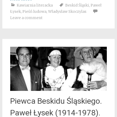
Kawiarnia literacka
Beskid Śląski
,
Paweł
Łysek
,
Pieśń ludowa
,
Władysław Skoczylas
Leave a comment
Piewca Beskidu Śląskiego.
Paweł Łysek (1914-1978).