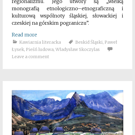
regionalizmu. Jego utwory są „wielką
monografią etnologiczno–etnograficzną i
kulturową wspólnoty śląskiej, słowackiej i
czeskiej na górskim pograniczu”.
Read more
Kawiarnia literacka
Beskid Śląski
,
Paweł
Łysek
,
Pieśń ludowa
,
Władysław Skoczylas
Leave a comment