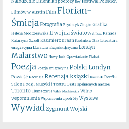
Narodzenie
Festiwal Polskich
Dziennik z podróży
Esej
Florian-
Film
Filmów w Austin
Śmieja
Fotografia
Grafika
Fryderyk Chopin
II wojna światowa
Kanada
Helena Modrzejewska
Jazz
Kazimierz Braun
Literatura
Katarzyna Szrodt
Kazimierz Głaz
Londyn
emigracyjna
Literatura hiszpańskojęzyczna
Malarstwo
Opowiadanie
Plakat
Nowy Jork
Poezja
Polski Londyn
Poezja emigracyjna
Recenzja ksiązki
Powieść
Rzeźba
Recenzja
Rysunek
Salon Poezji Muzyki i Teatru
Teatr spełnionych nadziei
Toronto
Wilno
Tłumaczenie
Wilek Markiewicz
Wystawa
Wspomnienia
Wspomnienia z podróży
Wywiad
Zygmunt Wojski