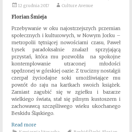
12 grudnia 2017
Culture Avenue
Florian Śmieja
Przebywanie w oku najostrzejszych przemian
społecznych i kulturowych, w Nowym Jorku –
metropolii tętniącej nowościami czasu, Paweł
Łysek paradoksalnie znalazł sprzyjającą
przystań, która mu pozwoliła na spokojne
kontemplowanie utraconej młodości
spędzonej w górskiej oazie. Z trucizny nostalgii
czerpał życiodajne soki umożliwiające mu
powrót do raju na kartkach swoich książek.
Zamiast zagubić się w zgiełku i bazarze
wielkiego świata, stał się pilnym kustoszem i
zachowawcą szczęśliwego wieku ukochanego
Beskidu Śląskiego.
Read more
Kawiarnia literacka
Beskid Śląski
,
Florian-