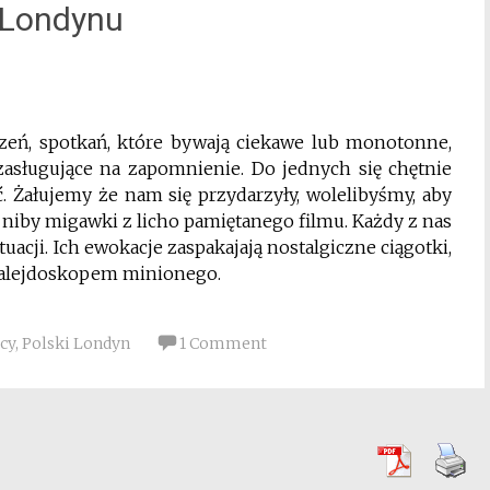
 Londynu
rzeń, spotkań, które bywają ciekawe lub monotonne,
asługujące na zapomnienie. Do jednych się chętnie
 Żałujemy że nam się przydarzyły, wolelibyśmy, aby
y, niby migawki z licho pamiętanego filmu. Każdy z nas
tuacji. Ich ewokacje zaspakajają nostalgiczne ciągotki,
kalejdoskopem minionego.
cy
,
Polski Londyn
1 Comment