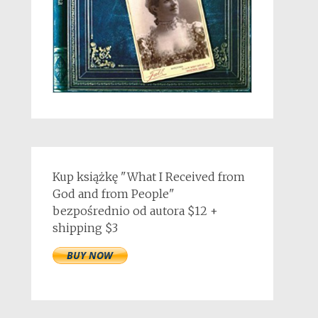
Kup książkę "What I Received from
God and from People"
bezpośrednio od autora $12 +
shipping $3