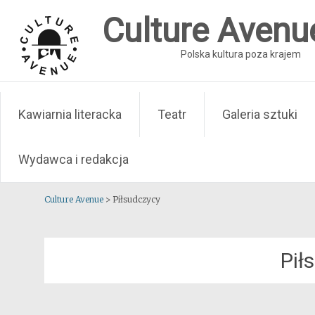
Skip
Culture Avenu
to
content
Polska kultura poza krajem
Kawiarnia literacka
Teatr
Galeria sztuki
Wydawca i redakcja
Culture Avenue
>
Piłsudczycy
Pił