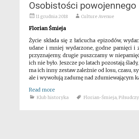
Osobistości powojennego
11 grudnia 2018
Culture Avenue
Florian Śmieja
Życie składa się z łańcucha epizodów, wyda
udane i mniej wydarzone, godne pamięci i z
przyznajemy, drugie puszczamy w niepamięć.
ich nie było. Jeszcze po latach pozostają ślad
ma ich inny zestaw zależnie od losu, czasu, sy
ale i wywołują zadumę nad zdumiewającym 
Read more
Klub historyka
Florian-Śmieja
,
Piłsudczy