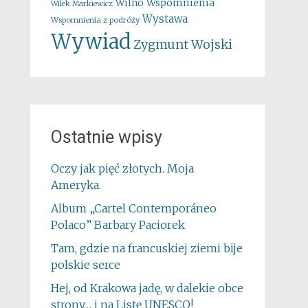
Wspomnienia
Wilno
Wilek Markiewicz
Wystawa
Wspomnienia z podróży
Wywiad
Zygmunt Wojski
Ostatnie wpisy
Oczy jak pięć złotych. Moja
Ameryka.
Album „Cartel Contemporáneo
Polaco” Barbary Paciorek
Tam, gdzie na francuskiej ziemi bije
polskie serce
Hej, od Krakowa jadę, w dalekie obce
strony… i na Listę UNESCO!