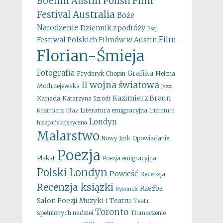
Boehm
Austin Polish Film
Australia
Festival
Boże
Narodzenie
Dziennik z podróży
Esej
Film
Festiwal Polskich Filmów w Austin
Florian-Śmieja
Fotografia
Grafika
Fryderyk Chopin
Helena
II wojna światowa
Modrzejewska
Jazz
Kazimierz Braun
Kanada
Katarzyna Szrodt
Literatura emigracyjna
Kazimierz Głaz
Literatura
Londyn
hiszpańskojęzyczna
Malarstwo
Opowiadanie
Nowy Jork
Poezja
Plakat
Poezja emigracyjna
Polski Londyn
Powieść
Recenzja
Recenzja ksiązki
Rzeźba
Rysunek
Salon Poezji Muzyki i Teatru
Teatr
Toronto
spełnionych nadziei
Tłumaczenie