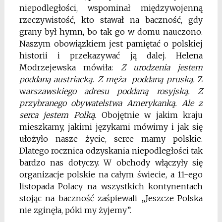
niepodległości, wspominał międzywojenną
rzeczywistość, kto stawał na baczność, gdy
grany był hymn, bo tak go w domu nauczono.
Naszym obowiązkiem jest pamiętać o polskiej
historii i przekazywać ją dalej. Helena
Modrzejewska mówiła:
Z urodzenia jestem
poddaną austriacką. Z męża poddaną pruską.
Z
w
arszawskiego adresu poddaną rosyjską. Z
przybranego obywatelstwa Amerykanką. Ale z
serca jestem Polką.
Obojętnie w jakim kraju
mieszkamy, jakimi językami mówimy i jak się
ułożyło nasze życie, serce mamy polskie.
Dlatego rocznica odzyskania niepodległości tak
bardzo nas dotyczy. W obchody włączyły się
organizacje polskie na całym świecie, a 11-ego
listopada Polacy na wszystkich kontynentach
stojąc na baczność zaśpiewali „Jeszcze Polska
nie zginęła, póki my żyjemy”.