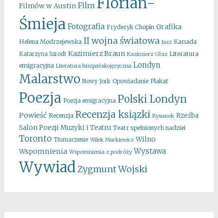
Florian-
Film
Filmów w Austin
Śmieja
Fotografia
Grafika
Fryderyk Chopin
II wojna światowa
Kanada
Helena Modrzejewska
Jazz
Kazimierz Braun
Literatura
Katarzyna Szrodt
Kazimierz Głaz
Londyn
emigracyjna
Literatura hiszpańskojęzyczna
Malarstwo
Opowiadanie
Plakat
Nowy Jork
Poezja
Polski Londyn
Poezja emigracyjna
Recenzja ksiązki
Powieść
Rzeźba
Recenzja
Rysunek
Salon Poezji Muzyki i Teatru
Teatr spełnionych nadziei
Toronto
Wilno
Tłumaczenie
Wilek Markiewicz
Wystawa
Wspomnienia
Wspomnienia z podróży
Wywiad
Zygmunt Wojski