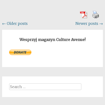
Posts
←
Older posts
Newer posts
→
navigation
Wesprzyj magazyn Culture Avenue!
Search
for: