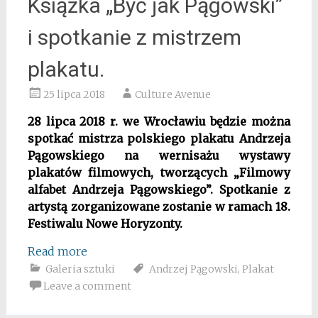
Książka „Być jak Pągowski”
i spotkanie z mistrzem
plakatu.
25 lipca 2018
Culture Avenue
28 lipca 2018 r. we Wrocławiu będzie można
spotkać mistrza polskiego plakatu Andrzeja
Pągowskiego na wernisażu wystawy
plakatów filmowych, tworzących „Filmowy
alfabet Andrzeja Pągowskiego”. Spotkanie z
artystą zorganizowane zostanie w ramach 18.
Festiwalu Nowe Horyzonty.
Read more
Galeria sztuki
Andrzej Pągowski
,
Plakat
Leave a comment