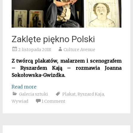
Zaklęte piękno Polski
2 listopada 2018
Culture Avenue
Z twórcą plakatów, malarzem i scenografem
– Ryszardem Kają – rozmawia Joanna
Sokołowska-Gwizdka.
Read more
Galeria sztuki
Plakat
,
Ryszard Kaja
,
Wywiad
1 Comment