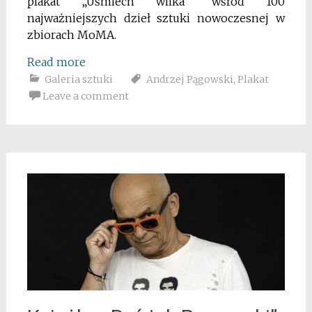
plakat „Uśmiech wilka” wśród 100
najważniejszych dzieł sztuki nowoczesnej w
zbiorach MoMA.
Read more
Galeria sztuki
Andrzej Pągowski
,
Plakat
Leave a comment