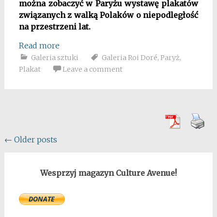
można zobaczyć w Paryżu wystawę plakatów
związanych z walką Polaków o niepodległość
na przestrzeni lat.
Read more
Galeria sztuki
Galeria Roi Doré
,
Paryż
,
Plakat
Leave a comment
Posts
←
Older posts
navigation
Wesprzyj magazyn Culture Avenue!