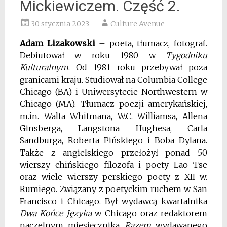
Mickiewiczem. Część 2.
30 stycznia 2023
Culture Avenue
Adam Lizakowski
– poeta, tłumacz, fotograf.
Debiutował w roku 1980 w
Tygodniku
Kulturalnym
. Od 1981 roku przebywał poza
granicami kraju. Studiował na Columbia College
Chicago (BA) i Uniwersytecie Northwestern w
Chicago (MA). Tłumacz poezji amerykańskiej,
m.in. Walta Whitmana, W.C. Williamsa, Allena
Ginsberga, Langstona Hughesa, Carla
Sandburga, Roberta Pińskiego i Boba Dylana.
Także z angielskiego przełożył ponad 50
wierszy chińskiego filozofa i poety Lao Tse
oraz wiele wierszy perskiego poety z XII w.
Rumiego. Związany z poetyckim ruchem w San
Francisco i Chicago. Był wydawcą kwartalnika
Dwa Końce Języka
w Chicago oraz redaktorem
naczelnym miesięcznika
Razem
wydawanego