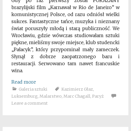
Gdy po raz pierwszy został POKAZANY
brazylijski film „Karnawał w Rio de Janeiro”
w
komunistycznej Polsce, od razu odniósł wielki
sukces. Fantastyczne tańce, muzyka i nieznany
świat poruszyły młodą i starą publiczność. We
Wrocławiu, gdzie wówczas studiowałam sztuki
piękne, mieliśmy swoje miejsce, klub studencki
„Pałacyk”, który przypominał mały zameczek.
Słynął z dobrze zaopatrzonego baru i
restauracji. Serwowano tam nawet francuskie
wina.
Read more
Galeria sztuki
Kazimierz Głaz
,
Luksemburg
,
Malarstwo
,
Marc Chagall
,
Paryż
Leave a comment