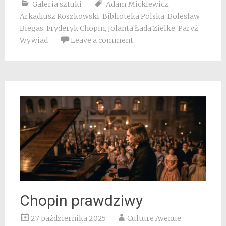
Galeria sztuki
Adam Mickiewicz
,
Arkadiusz Roszkowski
,
Biblioteka Polska
,
Bolesław
Biegas
,
Fryderyk Chopin
,
Jolanta Łada Zielke
,
Paryż
,
Wywiad
Leave a comment
Chopin prawdziwy
27 października 2025
Culture Avenue