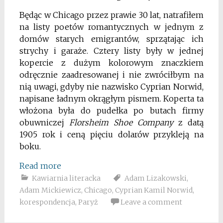
Będąc w Chicago przez prawie 30 lat, natrafiłem
na listy poetów romantycznych w jednym z
domów starych emigrantów, sprzątając ich
strychy i garaże. Cztery listy były w jednej
kopercie z dużym kolorowym znaczkiem
odręcznie zaadresowanej i nie zwróciłbym na
nią uwagi, gdyby nie nazwisko Cyprian Norwid,
napisane ładnym okrągłym pismem. Koperta ta
włożona była do pudełka po butach firmy
obuwniczej
Florsheim Shoe Company
z datą
1905 rok i ceną pięciu dolarów przykleją na
boku.
Read more
Kawiarnia literacka
Adam Lizakowski
,
Adam Mickiewicz
,
Chicago
,
Cyprian Kamil Norwid
,
korespondencja
,
Paryż
Leave a comment