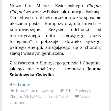
Nowy film Michała Kwiecińskiego
Chopin,
Chopin!
wywołał w Polsce falę emocji i dyskusji.
Dla jednych to dzieło przełomowe w sposobie
ukazania postaci kompozytora, dla innych –
kontrowersyjne. Reżyser odchodzi od
romantycznego mitu „cierpiącego poety
fortepianu” i pokazuje człowieka żywego,
pełnego energii, zmagającego się z chorobą,
sławą i własnym geniuszem.
Z reżyserem o filmie, jego genezie i Chopinie,
jakiego nie znaliśmy – rozmawia
Joanna
Sokołowska-Gwizdka.
Read more
Kino
,
Salon muzyczny
Film
,
Fryderyk
Chopin
,
Michał Kwiecińaski
,
Paryż
Leave a
comment