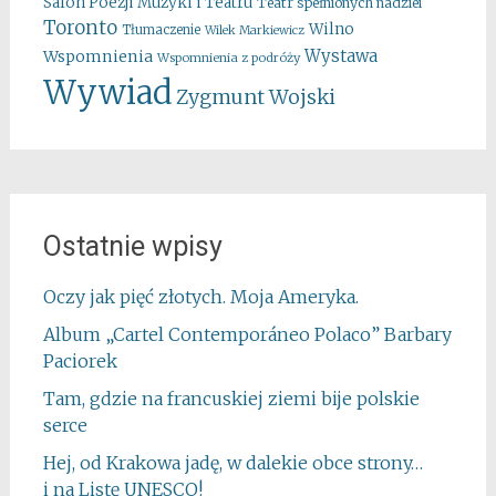
Salon Poezji Muzyki i Teatru
Teatr spełnionych nadziei
Toronto
Wilno
Tłumaczenie
Wilek Markiewicz
Wystawa
Wspomnienia
Wspomnienia z podróży
Wywiad
Zygmunt Wojski
Ostatnie wpisy
Oczy jak pięć złotych. Moja Ameryka.
Album „Cartel Contemporáneo Polaco” Barbary
Paciorek
Tam, gdzie na francuskiej ziemi bije polskie
serce
Hej, od Krakowa jadę, w dalekie obce strony…
i na Listę UNESCO!