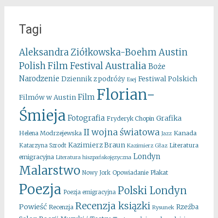
Tagi
Aleksandra Ziółkowska-Boehm
Austin
Australia
Polish Film Festival
Boże
Narodzenie
Festiwal Polskich
Dziennik z podróży
Esej
Florian-
Film
Filmów w Austin
Śmieja
Fotografia
Grafika
Fryderyk Chopin
II wojna światowa
Kanada
Helena Modrzejewska
Jazz
Kazimierz Braun
Literatura
Katarzyna Szrodt
Kazimierz Głaz
Londyn
emigracyjna
Literatura hiszpańskojęzyczna
Malarstwo
Opowiadanie
Plakat
Nowy Jork
Poezja
Polski Londyn
Poezja emigracyjna
Recenzja ksiązki
Powieść
Rzeźba
Recenzja
Rysunek