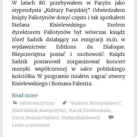
W latach 80. przebywałem w Paryżu jako
stypendysta „Kultury Paryskiej”. Odwiedzałem
księży Pallotynów dosyć często i tak spotkałem
Stefana Kisielewskiego. Szefem
dyrektorem Pallotynów był wówczas ksiądz
Józef Sadzik działający na emigracji m.in. w
wydawnictwie Editions du Dialoque.
Nieprzeciętna postać i osobowość. Ksiądz
Sadzik postanowił zorganizować koncert
muzyki współczesnej w salce pobliskiego
kościółka. W programie miałem zagrać utwory
Kisielewskiego i Romana Palestra.
Read more
Salon muzyczny
"Koncert Fortepianowy"
,
Józef Sadzik
,
kompozytor
,
Marek Drewnowski
,
Paryż
,
Roman Palester
,
Stefan Kisielewski
Leave a comment