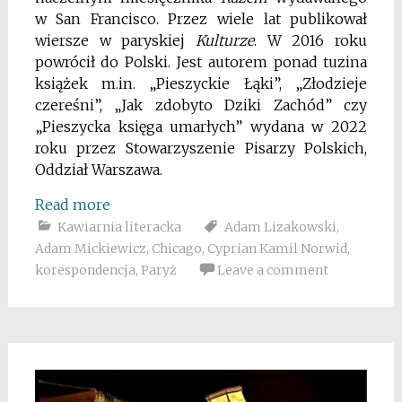
w San Francisco. Przez wiele lat publikował
wiersze w paryskiej
Kulturze
. W 2016 roku
powrócił do Polski. Jest autorem ponad tuzina
książek m.in. „Pieszyckie Łąki”, „Złodzieje
czereśni”, „Jak zdobyto Dziki Zachód” czy
„Pieszycka księga umarłych” wydana w 2022
roku przez Stowarzyszenie Pisarzy Polskich,
Oddział Warszawa.
Read more
Kawiarnia literacka
Adam Lizakowski
,
Adam Mickiewicz
,
Chicago
,
Cyprian Kamil Norwid
,
korespondencja
,
Paryż
Leave a comment