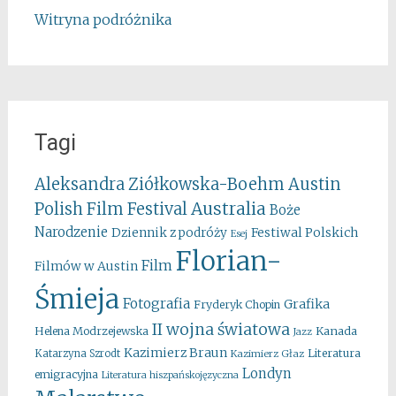
Witryna podróżnika
Tagi
Aleksandra Ziółkowska-Boehm
Austin
Australia
Polish Film Festival
Boże
Narodzenie
Festiwal Polskich
Dziennik z podróży
Esej
Florian-
Film
Filmów w Austin
Śmieja
Fotografia
Grafika
Fryderyk Chopin
II wojna światowa
Kanada
Helena Modrzejewska
Jazz
Kazimierz Braun
Literatura
Katarzyna Szrodt
Kazimierz Głaz
Londyn
emigracyjna
Literatura hiszpańskojęzyczna