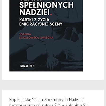
Kup książkę "Teatr Spełnionych Nadziei"
bezpośrednio od autora $24 + shipping $5