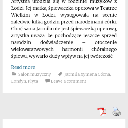
Artystka urodziła się w rodzinie muzyków z
Łodzi. Jej matka, śpiewaczka operowa w Teatrze
Wielkim w Łodzi, występowała na scenie
zaledwie kilka godzin przed narodzinami córki.
Choć sama Jarmila nie jest śpiewaczką operową,
artystka uważa, że pochodzące jeszcze sprzed
narodzin doświadczenie – otoczenie
wielowarstwowych harmonii chóralnego
śpiewu, wywarło duży wpływ na jej twórczość.
Read more
Salon muzyczny
Jarmila Xymena Górna
,
Londyn
,
Płyta
Leave a comment