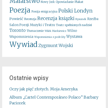
Malarstwo
Opowiadanie
Plakat
Nowy Jork
Poezja
Polski Londyn
Poezja emigracyjna
Recenzja ksiązki
Powieść
Rzeźba
Recenzja
Rysunek
Salon Poezji Muzyki i Teatru
Teatr spełnionych nadziei
Toronto
Wilno
Tłumaczenie
Wilek Markiewicz
Wystawa
Wspomnienia
Wspomnienia z podróży
Wywiad
Zygmunt Wojski
Ostatnie wpisy
Oczy jak pięć złotych. Moja Ameryka.
Album „Cartel Contemporáneo Polaco” Barbary
Paciorek