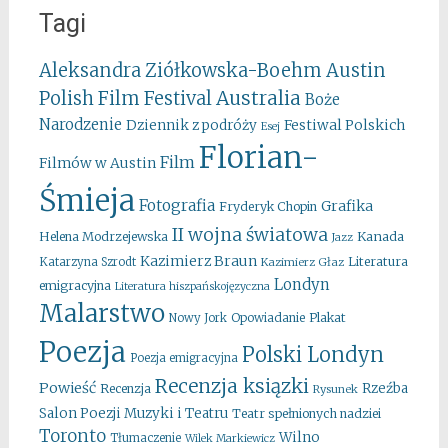
Tagi
Aleksandra Ziółkowska-Boehm
Austin
Australia
Polish Film Festival
Boże
Narodzenie
Festiwal Polskich
Dziennik z podróży
Esej
Florian-
Film
Filmów w Austin
Śmieja
Fotografia
Grafika
Fryderyk Chopin
II wojna światowa
Kanada
Helena Modrzejewska
Jazz
Kazimierz Braun
Literatura
Katarzyna Szrodt
Kazimierz Głaz
Londyn
emigracyjna
Literatura hiszpańskojęzyczna
Malarstwo
Opowiadanie
Plakat
Nowy Jork
Poezja
Polski Londyn
Poezja emigracyjna
Recenzja ksiązki
Powieść
Rzeźba
Recenzja
Rysunek
Salon Poezji Muzyki i Teatru
Teatr spełnionych nadziei
Toronto
Wilno
Tłumaczenie
Wilek Markiewicz