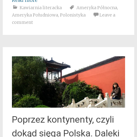
Kawiarnia literacka
Ameryka Północna
,
Ameryka Południowa
,
Polonistyka
Leave a
comment
Poprzez kontynenty, czyli
dokąd sięga Polska. Daleki