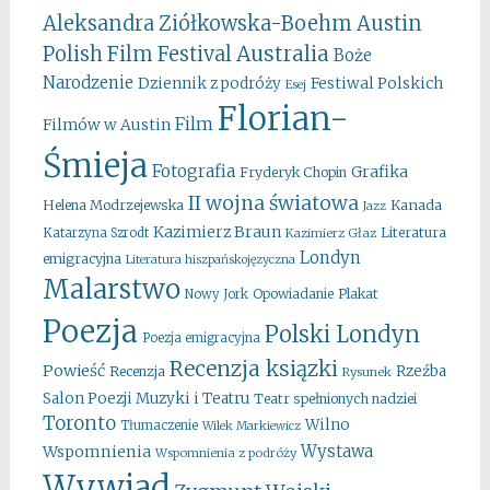
Aleksandra Ziółkowska-Boehm
Austin
Australia
Polish Film Festival
Boże
Narodzenie
Festiwal Polskich
Dziennik z podróży
Esej
Florian-
Film
Filmów w Austin
Śmieja
Fotografia
Grafika
Fryderyk Chopin
II wojna światowa
Kanada
Helena Modrzejewska
Jazz
Kazimierz Braun
Literatura
Katarzyna Szrodt
Kazimierz Głaz
Londyn
emigracyjna
Literatura hiszpańskojęzyczna
Malarstwo
Opowiadanie
Plakat
Nowy Jork
Poezja
Polski Londyn
Poezja emigracyjna
Recenzja ksiązki
Powieść
Rzeźba
Recenzja
Rysunek
Salon Poezji Muzyki i Teatru
Teatr spełnionych nadziei
Toronto
Wilno
Tłumaczenie
Wilek Markiewicz
Wystawa
Wspomnienia
Wspomnienia z podróży
Wywiad