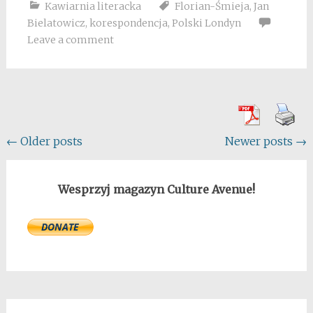
Kawiarnia literacka
Florian-Śmieja
,
Jan
Bielatowicz
,
korespondencja
,
Polski Londyn
Leave a comment
Posts
←
Older posts
Newer posts
→
navigation
Wesprzyj magazyn Culture Avenue!