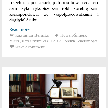
trzech ich postaciach, jednoosobową redakcją,
sam czytał rękopisy, sam robił korektę, sam
korespondował ze współpracownikami i
doglądał druku.
Read more
Kawiarnia literacka
Florian-Śmieja
,
Mieczysław Grydzewski
,
Polski Londyn
,
Wiadomości
Leave a comment