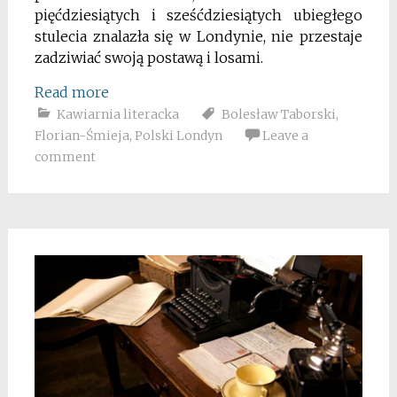
pięćdziesiątych i sześćdziesiątych ubiegłego
stulecia znalazła się w Londynie, nie przestaje
zadziwiać swoją postawą i losami.
Read more
Kawiarnia literacka
Bolesław Taborski
,
Florian-Śmieja
,
Polski Londyn
Leave a
comment