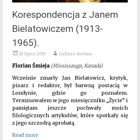
Korespondencja z Janem
Bielatowiczem (1913-
1965).
16 lipca 2019
Culture Avenue
Florian Śmieja
(Mississauga, Kanada)
Wcześnie zmarły Jan Bielatowicz, krytyk,
pisarz i redaktor, był barwną postacią w
Londynie, gdzie go poznałem.
Terminowałem w jego miesięczniku „Życie” i
pamiętam jeszcze pochwały moich
filologicznych artykułów, które spotkały się
z jego szczodrą aprobatą.
Read more