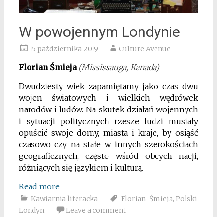
W powojennym Londynie
15 października 2019
Culture Avenue
Florian Śmieja
(Mississauga, Kanada)
Dwudziesty wiek zapamiętamy jako czas dwu
wojen światowych i wielkich wędrówek
narodów i ludów. Na skutek działań wojennych
i sytuacji politycznych rzesze ludzi musiały
opuścić swoje domy, miasta i kraje, by osiąść
czasowo czy na stałe w innych szerokościach
geograficznych, często wśród obcych nacji,
różniących się językiem i kulturą.
Read more
Kawiarnia literacka
Florian-Śmieja
,
Polski
Londyn
Leave a comment