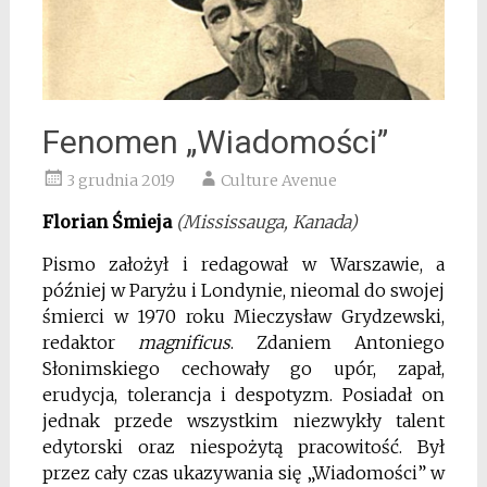
Fenomen „Wiadomości”
3 grudnia 2019
Culture Avenue
Florian Śmieja
(Mississauga, Kanada)
Pismo założył i redagował w Warszawie, a
później w Paryżu i Londynie, nieomal do swojej
śmierci w 1970 roku Mieczysław Grydzewski,
redaktor
magnificus
. Zdaniem Antoniego
Słonimskiego cechowały go upór, zapał,
erudycja, tolerancja i despotyzm. Posiadał on
jednak przede wszystkim niezwykły talent
edytorski oraz niespożytą pracowitość. Był
przez cały czas ukazywania się „Wiadomości” w