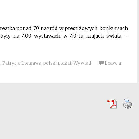
t
aureatką ponad 70 nagród w prestiżowych konkursach
e były na 400 wystawach w 40-tu krajach świata –
l
,
Patrycja Longawa
,
polski plakat
,
Wywiad
Leave a