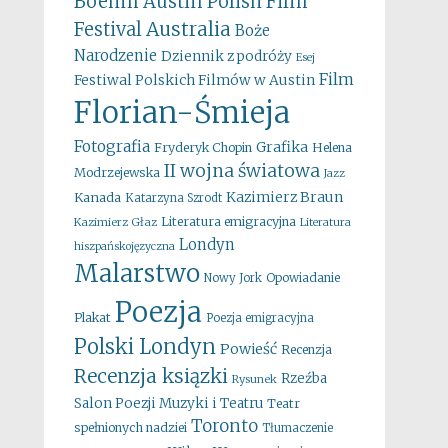
Boehm
Austin Polish Film
Australia
Festival
Boże
Narodzenie
Dziennik z podróży
Esej
Film
Festiwal Polskich Filmów w Austin
Florian-Śmieja
Fotografia
Grafika
Fryderyk Chopin
Helena
II wojna światowa
Modrzejewska
Jazz
Kazimierz Braun
Kanada
Katarzyna Szrodt
Literatura emigracyjna
Kazimierz Głaz
Literatura
Londyn
hiszpańskojęzyczna
Malarstwo
Opowiadanie
Nowy Jork
Poezja
Plakat
Poezja emigracyjna
Polski Londyn
Powieść
Recenzja
Recenzja ksiązki
Rzeźba
Rysunek
Salon Poezji Muzyki i Teatru
Teatr
Toronto
spełnionych nadziei
Tłumaczenie