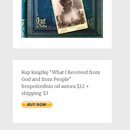
Kup książkę "What I Received from
God and from People"
bezpośrednio od autora $12 +
shipping $3