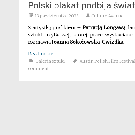
Polski plakat podbija świa
13 października 2023
Culture Avenue
Z artystką grafikiem –
Patrycją Longawą
, l
sztuki użytkowej, której prace wystawian
rozmawia
Joanna Sokołowska-Gwizdka
.
Read more
Galeria sztuki
Austin Polish Film Festiva
comment