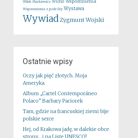
Wspomnienia
Wilno
Wilek Markiewicz
Wystawa
Wspomnienia z podróży
Wywiad
Zygmunt Wojski
Ostatnie wpisy
Oczy jak pięć złotych. Moja
Ameryka.
Album „Cartel Contemporáneo
Polaco” Barbary Paciorek
Tam, gdzie na francuskiej ziemi bije
polskie serce
Hej, od Krakowa jadę, w dalekie obce
strony… i na Listę UNESCO!