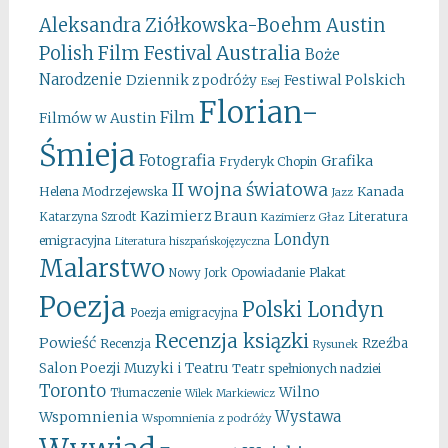
Aleksandra Ziółkowska-Boehm
Austin
Australia
Polish Film Festival
Boże
Narodzenie
Festiwal Polskich
Dziennik z podróży
Esej
Florian-
Film
Filmów w Austin
Śmieja
Fotografia
Grafika
Fryderyk Chopin
II wojna światowa
Kanada
Helena Modrzejewska
Jazz
Kazimierz Braun
Literatura
Katarzyna Szrodt
Kazimierz Głaz
Londyn
emigracyjna
Literatura hiszpańskojęzyczna
Malarstwo
Opowiadanie
Plakat
Nowy Jork
Poezja
Polski Londyn
Poezja emigracyjna
Recenzja ksiązki
Powieść
Rzeźba
Recenzja
Rysunek
Salon Poezji Muzyki i Teatru
Teatr spełnionych nadziei
Toronto
Wilno
Tłumaczenie
Wilek Markiewicz
Wystawa
Wspomnienia
Wspomnienia z podróży