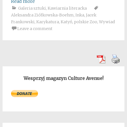
Read more
Galeria sztuki
,
Kawiarnia literacka
Aleksandra Ziółkowska-Boehm
,
Inka
,
Jacek
Frankowski
,
Karykatura
,
Katyń
,
polskie Zoo
,
Wywiad
Leave a comment
Wesprzyj magazyn Culture Avenue!