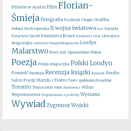
Florian-
Film
Filmów w Austin
Śmieja
Fotografia
Grafika
Fryderyk Chopin
II wojna światowa
Kanada
Helena Modrzejewska
Jazz
Kazimierz Braun
Literatura
Katarzyna Szrodt
Kazimierz Głaz
Londyn
emigracyjna
Literatura hiszpańskojęzyczna
Malarstwo
Opowiadanie
Plakat
Nowy Jork
Poezja
Polski Londyn
Poezja emigracyjna
Recenzja ksiązki
Powieść
Rzeźba
Recenzja
Rysunek
Salon Poezji Muzyki i Teatru
Teatr spełnionych nadziei
Toronto
Wilno
Tłumaczenie
Wilek Markiewicz
Wystawa
Wspomnienia
Wspomnienia z podróży
Wywiad
Zygmunt Wojski