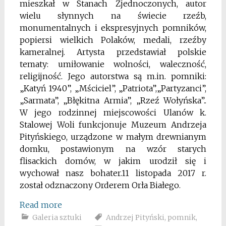
mieszkał w Stanach Zjednoczonych, autor
wielu słynnych na świecie rzeźb,
monumentalnych i ekspresyjnych pomników,
popiersi wielkich Polaków, medali, rzeźby
kameralnej. Artysta przedstawiał polskie
tematy: umiłowanie wolności, waleczność,
religijność. Jego autorstwa są m.in. pomniki:
„Katyń 1940”, „Mściciel”, „Patriota”,„Partyzanci”,
„Sarmata”, „Błękitna Armia”, „Rzeź Wołyńska”..
W jego rodzinnej miejscowości Ulanów k.
Stalowej Woli funkcjonuje Muzeum Andrzeja
Pityńskiego, urządzone w małym drewnianym
domku, postawionym na wzór starych
flisackich domów, w jakim urodził się i
wychował nasz bohater.11 listopada 2017 r.
został odznaczony Orderem Orła Białego.
Read more
Galeria sztuki
Andrzej Pityński
,
pomnik
,