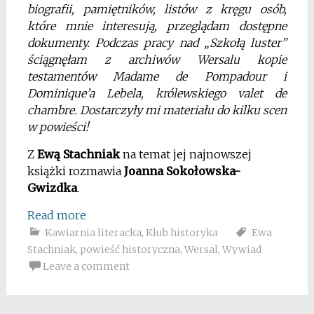
biografii, pamiętników, listów z kręgu osób,
które mnie interesują, przeglądam dostępne
dokumenty. Podczas pracy nad „Szkołą luster”
ściągnęłam z archiwów Wersalu kopie
testamentów Madame de Pompadour i
Dominique’a Lebela, królewskiego valet de
chambre. Dostarczyły mi materiału do kilku scen
w powieści!
Z
Ewą Stachniak
na temat jej najnowszej
książki rozmawia
Joanna Sokołowska-
Gwizdka
.
Read more
Kawiarnia literacka
,
Klub historyka
Ewa
Stachniak
,
powieść historyczna
,
Wersal
,
Wywiad
Leave a comment