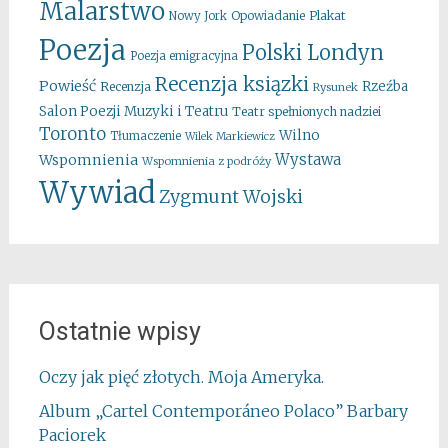
Malarstwo
Opowiadanie
Plakat
Nowy Jork
Poezja
Polski Londyn
Poezja emigracyjna
Recenzja ksiązki
Powieść
Rzeźba
Recenzja
Rysunek
Salon Poezji Muzyki i Teatru
Teatr spełnionych nadziei
Toronto
Wilno
Tłumaczenie
Wilek Markiewicz
Wystawa
Wspomnienia
Wspomnienia z podróży
Wywiad
Zygmunt Wojski
Ostatnie wpisy
Oczy jak pięć złotych. Moja Ameryka.
Album „Cartel Contemporáneo Polaco” Barbary
Paciorek