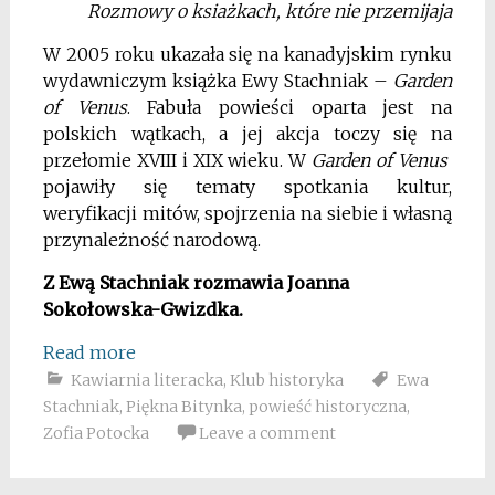
Rozmowy o ksiażkach, które nie przemijaja
W 2005 roku ukazała się na kanadyjskim rynku
wydawniczym książka Ewy Stachniak –
Garden
of Venus
. Fabuła powieści oparta jest na
polskich wątkach, a jej akcja toczy się na
przełomie XVIII i XIX wieku. W
Garden of Venus
pojawiły się tematy spotkania kultur,
weryfikacji mitów, spojrzenia na siebie i własną
przynależność narodową.
Z Ewą Stachniak rozmawia Joanna
Sokołowska-Gwizdka.
Read more
Kawiarnia literacka
,
Klub historyka
Ewa
Stachniak
,
Piękna Bitynka
,
powieść historyczna
,
Zofia Potocka
Leave a comment