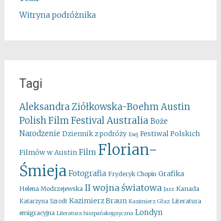
Witryna podróżnika
Tagi
Aleksandra Ziółkowska-Boehm
Austin
Australia
Polish Film Festival
Boże
Narodzenie
Festiwal Polskich
Dziennik z podróży
Esej
Florian-
Film
Filmów w Austin
Śmieja
Fotografia
Grafika
Fryderyk Chopin
II wojna światowa
Kanada
Helena Modrzejewska
Jazz
Kazimierz Braun
Literatura
Katarzyna Szrodt
Kazimierz Głaz
Londyn
emigracyjna
Literatura hiszpańskojęzyczna