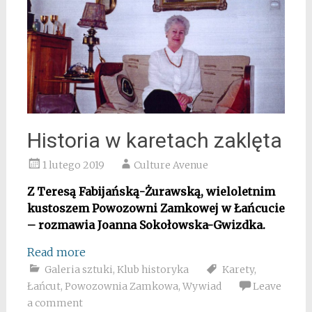
Historia w karetach zaklęta
1 lutego 2019
Culture Avenue
Z Teresą Fabijańską-Żurawską, wieloletnim
kustoszem Powozowni Zamkowej w Łańcucie
– rozmawia Joanna Sokołowska-Gwizdka.
Read more
Galeria sztuki
,
Klub historyka
Karety
,
Łańcut
,
Powozownia Zamkowa
,
Wywiad
Leave
a comment