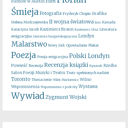
Film
Filmów w Austin
Śmieja
Fotografia
Grafika
Fryderyk Chopin
II wojna światowa
Kanada
Helena Modrzejewska
Jazz
Kazimierz Braun
Literatura
Katarzyna Szrodt
Kazimierz Głaz
Londyn
emigracyjna
Literatura hiszpańskojęzyczna
Malarstwo
Opowiadanie
Plakat
Nowy Jork
Poezja
Polski Londyn
Poezja emigracyjna
Recenzja ksiązki
Powieść
Rzeźba
Recenzja
Rysunek
Salon Poezji Muzyki i Teatru
Teatr spełnionych nadziei
Toronto
Wilno
Tłumaczenie
Wilek Markiewicz
Wystawa
Wspomnienia
Wspomnienia z podróży
Wywiad
Zygmunt Wojski