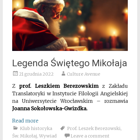
Legenda Świętego Mikołaja
21 grudnia 2022
Culture Avenue
Z
prof. Leszkiem Berezowskim
z Zakładu
Translatoryki w Instytucie Filologii Angielskiej
na Uniwersytecie Wrocławskim – rozmawia
Joanna Sokołowska-Gwizdka.
Read more
Klub historyka
Prof. Leszek Berezowski
,
Św. Mikołaj
,
Wywiad
Leave a comment