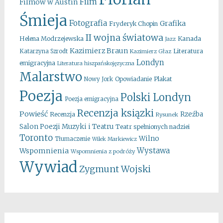
Film
Filmów w Austin
Śmieja
Fotografia
Grafika
Fryderyk Chopin
II wojna światowa
Kanada
Helena Modrzejewska
Jazz
Kazimierz Braun
Literatura
Katarzyna Szrodt
Kazimierz Głaz
Londyn
emigracyjna
Literatura hiszpańskojęzyczna
Malarstwo
Opowiadanie
Plakat
Nowy Jork
Poezja
Polski Londyn
Poezja emigracyjna
Recenzja ksiązki
Powieść
Rzeźba
Recenzja
Rysunek
Salon Poezji Muzyki i Teatru
Teatr spełnionych nadziei
Toronto
Wilno
Tłumaczenie
Wilek Markiewicz
Wystawa
Wspomnienia
Wspomnienia z podróży
Wywiad
Zygmunt Wojski