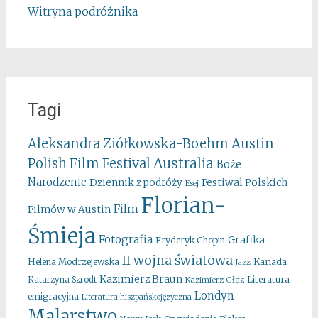
Witryna podróżnika
Tagi
Aleksandra Ziółkowska-Boehm
Austin
Australia
Polish Film Festival
Boże
Narodzenie
Festiwal Polskich
Dziennik z podróży
Esej
Florian-
Film
Filmów w Austin
Śmieja
Fotografia
Grafika
Fryderyk Chopin
II wojna światowa
Kanada
Helena Modrzejewska
Jazz
Kazimierz Braun
Literatura
Katarzyna Szrodt
Kazimierz Głaz
Londyn
emigracyjna
Literatura hiszpańskojęzyczna
Malarstwo