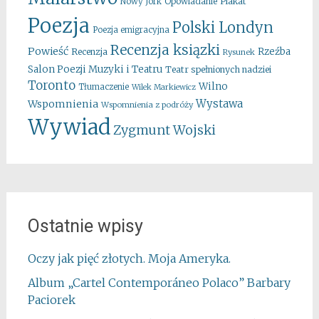
Opowiadanie
Plakat
Nowy Jork
Poezja
Polski Londyn
Poezja emigracyjna
Recenzja ksiązki
Powieść
Rzeźba
Recenzja
Rysunek
Salon Poezji Muzyki i Teatru
Teatr spełnionych nadziei
Toronto
Wilno
Tłumaczenie
Wilek Markiewicz
Wystawa
Wspomnienia
Wspomnienia z podróży
Wywiad
Zygmunt Wojski
Ostatnie wpisy
Oczy jak pięć złotych. Moja Ameryka.
Album „Cartel Contemporáneo Polaco” Barbary
Paciorek