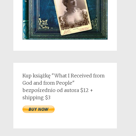
Kup książkę "What I Received from
God and from People"
bezpośrednio od autora $12 +
shipping $3