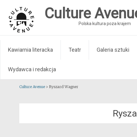
Skip
Culture Avenu
to
content
Polska kultura poza krajem
Kawiarnia literacka
Teatr
Galeria sztuki
Wydawca i redakcja
Culture Avenue
>
Ryszard Wagner
Rysza