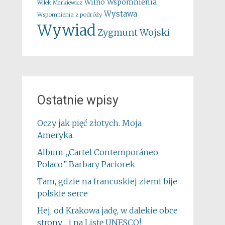
Wspomnienia
Wilno
Wilek Markiewicz
Wystawa
Wspomnienia z podróży
Wywiad
Zygmunt Wojski
Ostatnie wpisy
Oczy jak pięć złotych. Moja
Ameryka.
Album „Cartel Contemporáneo
Polaco” Barbary Paciorek
Tam, gdzie na francuskiej ziemi bije
polskie serce
Hej, od Krakowa jadę, w dalekie obce
strony… i na Listę UNESCO!