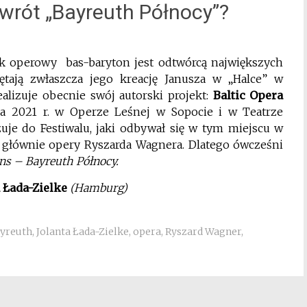
owrót „Bayreuth Północy”?
ak operowy bas-baryton jest odtwórcą największych
tają zwłaszcza jego kreację Janusza w „Halce” w
alizuje obecnie swój autorski projekt:
Baltic Opera
ca 2021 r. w Operze Leśnej w Sopocie i w Teatrze
je do Festiwalu, jaki odbywał się w tym miejscu w
 głównie opery Ryszarda Wagnera. Dlatego ówcześni
ns – Bayreuth Północy.
Łada-Zielke
(Hamburg)
yreuth
,
Jolanta Łada-Zielke
,
opera
,
Ryszard Wagner
,