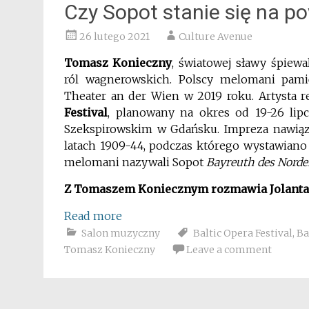
Czy Sopot stanie się na p
26 lutego 2021
Culture Avenue
Tomasz Konieczny
, światowej sławy śpiew
ról wagnerowskich. Polscy melomani pamię
Theater an der Wien w 2019 roku. Artysta re
Festival
, planowany na okres od 19-26 lip
Szekspirowskim w Gdańsku. Impreza nawiązu
latach 1909-44, podczas którego wystawiano
melomani nazywali Sopot
Bayreuth des Norde
Z Tomaszem Koniecznym rozmawia Jolanta 
Read more
Salon muzyczny
Baltic Opera Festival
,
Ba
Tomasz Konieczny
Leave a comment