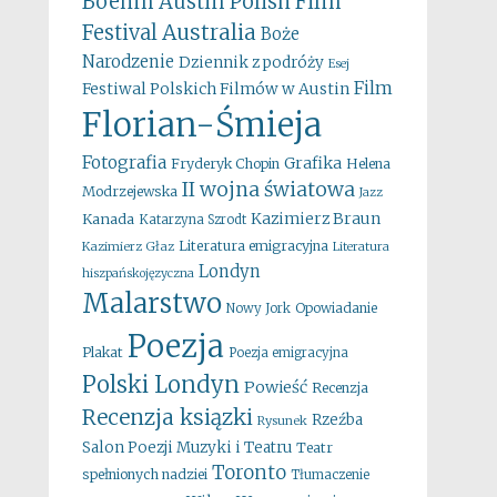
Boehm
Austin Polish Film
Australia
Festival
Boże
Narodzenie
Dziennik z podróży
Esej
Film
Festiwal Polskich Filmów w Austin
Florian-Śmieja
Fotografia
Grafika
Fryderyk Chopin
Helena
II wojna światowa
Modrzejewska
Jazz
Kazimierz Braun
Kanada
Katarzyna Szrodt
Literatura emigracyjna
Kazimierz Głaz
Literatura
Londyn
hiszpańskojęzyczna
Malarstwo
Opowiadanie
Nowy Jork
Poezja
Plakat
Poezja emigracyjna
Polski Londyn
Powieść
Recenzja
Recenzja ksiązki
Rzeźba
Rysunek
Salon Poezji Muzyki i Teatru
Teatr
Toronto
spełnionych nadziei
Tłumaczenie