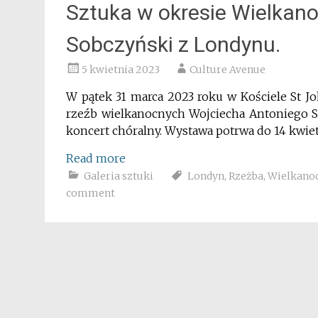
Sztuka w okresie Wielkan
Sobczyński z Londynu.
5 kwietnia 2023
Culture Avenue
W pątek 31 marca 2023 roku w Kościele St J
rzeźb wielkanocnych Wojciecha Antoniego S
koncert chóralny. Wystawa potrwa do 14 kwiet
Read more
Galeria sztuki
Londyn
,
Rzeżba
,
Wielkano
comment