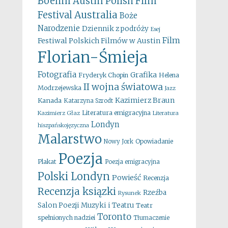
Boehm
Austin Polish Film
Australia
Festival
Boże
Narodzenie
Dziennik z podróży
Esej
Film
Festiwal Polskich Filmów w Austin
Florian-Śmieja
Fotografia
Grafika
Fryderyk Chopin
Helena
II wojna światowa
Modrzejewska
Jazz
Kazimierz Braun
Kanada
Katarzyna Szrodt
Literatura emigracyjna
Kazimierz Głaz
Literatura
Londyn
hiszpańskojęzyczna
Malarstwo
Opowiadanie
Nowy Jork
Poezja
Plakat
Poezja emigracyjna
Polski Londyn
Powieść
Recenzja
Recenzja ksiązki
Rzeźba
Rysunek
Salon Poezji Muzyki i Teatru
Teatr
Toronto
spełnionych nadziei
Tłumaczenie