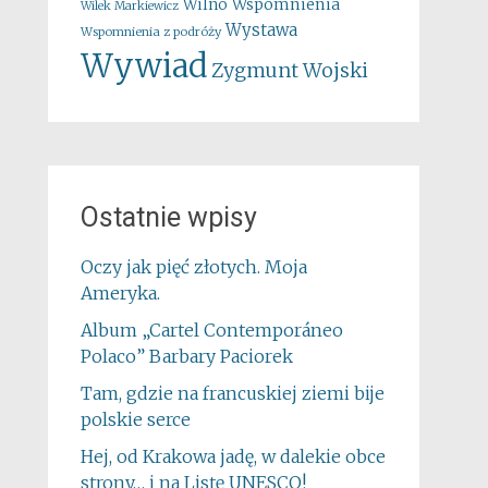
Wspomnienia
Wilno
Wilek Markiewicz
Wystawa
Wspomnienia z podróży
Wywiad
Zygmunt Wojski
Ostatnie wpisy
Oczy jak pięć złotych. Moja
Ameryka.
Album „Cartel Contemporáneo
Polaco” Barbary Paciorek
Tam, gdzie na francuskiej ziemi bije
polskie serce
Hej, od Krakowa jadę, w dalekie obce
strony… i na Listę UNESCO!