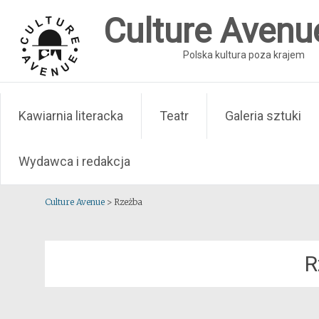
Skip
Culture Avenu
to
content
Polska kultura poza krajem
Kawiarnia literacka
Teatr
Galeria sztuki
Wydawca i redakcja
Culture Avenue
>
Rzeżba
R