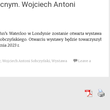
ocnym. Wojciech Antoni
ohn’s Waterloo w Londynie zostanie otwarta wystawa
obczyńskiego. Otwarciu wystawy będzie towarzyszył
nia 2023 r.
c
,
Wojciech Antoni Sobczyński
,
Wystawa
Leave a