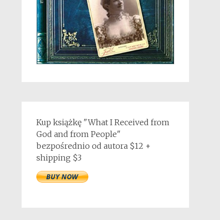
Kup książkę "What I Received from
God and from People"
bezpośrednio od autora $12 +
shipping $3