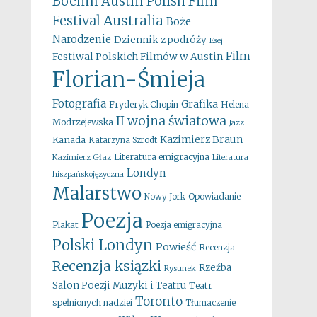
Boehm
Austin Polish Film
Australia
Festival
Boże
Narodzenie
Dziennik z podróży
Esej
Film
Festiwal Polskich Filmów w Austin
Florian-Śmieja
Fotografia
Grafika
Fryderyk Chopin
Helena
II wojna światowa
Modrzejewska
Jazz
Kazimierz Braun
Kanada
Katarzyna Szrodt
Literatura emigracyjna
Kazimierz Głaz
Literatura
Londyn
hiszpańskojęzyczna
Malarstwo
Opowiadanie
Nowy Jork
Poezja
Plakat
Poezja emigracyjna
Polski Londyn
Powieść
Recenzja
Recenzja ksiązki
Rzeźba
Rysunek
Salon Poezji Muzyki i Teatru
Teatr
Toronto
spełnionych nadziei
Tłumaczenie