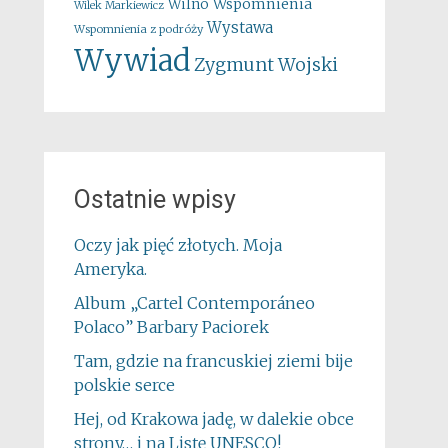
Wspomnienia
Wilno
Wilek Markiewicz
Wystawa
Wspomnienia z podróży
Wywiad
Zygmunt Wojski
Ostatnie wpisy
Oczy jak pięć złotych. Moja
Ameryka.
Album „Cartel Contemporáneo
Polaco” Barbary Paciorek
Tam, gdzie na francuskiej ziemi bije
polskie serce
Hej, od Krakowa jadę, w dalekie obce
strony… i na Listę UNESCO!