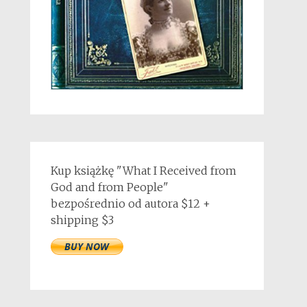
Kup książkę "What I Received from
God and from People"
bezpośrednio od autora $12 +
shipping $3