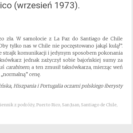
Rico (wrzesień 1973).
dzo zła. W samolocie z La Paz do Santiago de Chile
 „Oby tylko nas w Chile nie poczęstowano jakąś kulą!”.
nie strajk komunikacji i jedynym sposobem pokonania
ksówkarz jednak zażyczył sobie bajońskiej sumy za
muś
carabinero
, a ten zmusił taksówkarza, mierząc weń
 „normalną” cenę.
ska, Hiszpania i Portugalia oczami polskiego iberysty
iennik z podróży
,
Puerto Rico
,
San Juan
,
Santiago de Chile
,