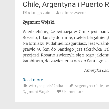
Chile, Argentyna i Puerto 
8 lutego 2018
Culture Avenue
Zygmunt Wojski
Wiedzieliśmy, że sytuacja w Chile jest bar
Rosario, tuląc się do mnie, rzekła błagalnie:
Na lotnisku Pudahuel rozgardiasz. Jest właś
prawie 40 km do Santiago jest taksówka. Ta
przejazd. Rosario zwierzyła się z tego jakie
karabinem, do zawiezienia nas do Santiago za
Ameryka Łaciń
Read more
Witryna podróżnika
Argentyna
,
Chile
,
Dz
Zygmunt Wojski
3 komentarze