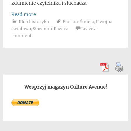
zdumienie czytelnika i słuchacza.
Read more
Klub historyka
Florian-Śmieja
,
II wojna
światowa
,
Sławomir Rawicz
Leave a
comment
Wesprzyj magazyn Culture Avenue!