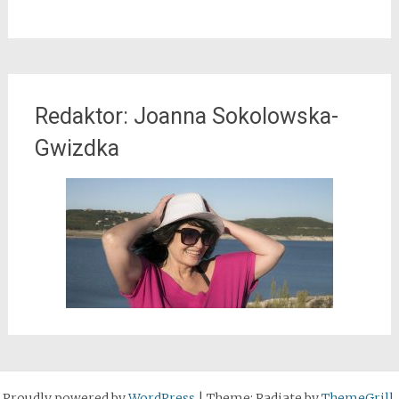
Redaktor: Joanna Sokolowska-
Gwizdka
Proudly powered by
WordPress
|
Theme: Radiate by
ThemeGrill
.