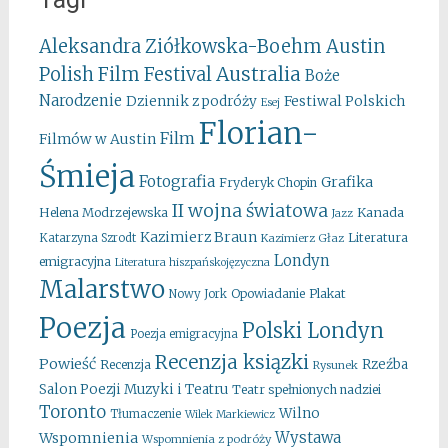
Aleksandra Ziółkowska-Boehm
Austin
Australia
Polish Film Festival
Boże
Narodzenie
Festiwal Polskich
Dziennik z podróży
Esej
Florian-
Film
Filmów w Austin
Śmieja
Fotografia
Grafika
Fryderyk Chopin
II wojna światowa
Kanada
Helena Modrzejewska
Jazz
Kazimierz Braun
Literatura
Katarzyna Szrodt
Kazimierz Głaz
Londyn
emigracyjna
Literatura hiszpańskojęzyczna
Malarstwo
Opowiadanie
Plakat
Nowy Jork
Poezja
Polski Londyn
Poezja emigracyjna
Recenzja ksiązki
Powieść
Rzeźba
Recenzja
Rysunek
Salon Poezji Muzyki i Teatru
Teatr spełnionych nadziei
Toronto
Wilno
Tłumaczenie
Wilek Markiewicz
Wystawa
Wspomnienia
Wspomnienia z podróży