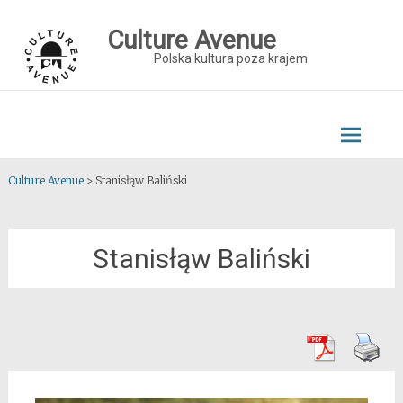
Skip
to
Culture Avenue
content
Polska kultura poza krajem
Culture Avenue
>
Stanisłąw Baliński
Stanisłąw Baliński