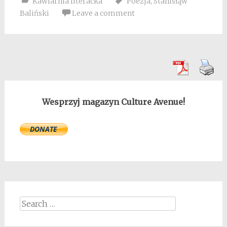
Kawiarnia literacka
Poezja
,
Stanisłąw
Baliński
Leave a comment
Wesprzyj magazyn Culture Avenue!
Search
for: