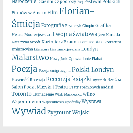
Narodzenie
Festiwal Polskich
Dziennik z podróży
Esej
Florian-
Film
Filmów w Austin
Śmieja
Fotografia
Grafika
Fryderyk Chopin
II wojna światowa
Kanada
Helena Modrzejewska
Jazz
Kazimierz Braun
Literatura
Katarzyna Szrodt
Kazimierz Głaz
Londyn
emigracyjna
Literatura hiszpańskojęzyczna
Malarstwo
Opowiadanie
Plakat
Nowy Jork
Poezja
Polski Londyn
Poezja emigracyjna
Recenzja ksiązki
Powieść
Rzeźba
Recenzja
Rysunek
Salon Poezji Muzyki i Teatru
Teatr spełnionych nadziei
Toronto
Wilno
Tłumaczenie
Wilek Markiewicz
Wystawa
Wspomnienia
Wspomnienia z podróży
Wywiad
Zygmunt Wojski