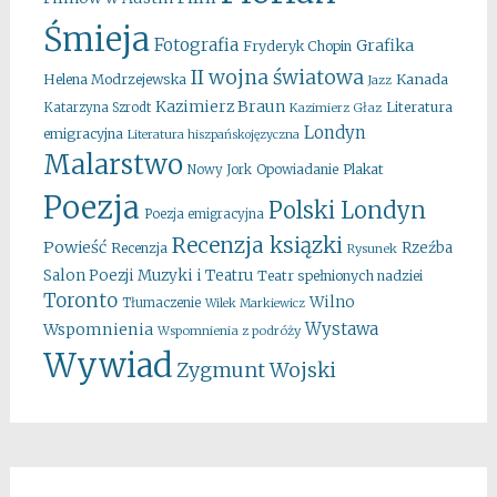
Śmieja
Fotografia
Grafika
Fryderyk Chopin
II wojna światowa
Kanada
Helena Modrzejewska
Jazz
Kazimierz Braun
Literatura
Katarzyna Szrodt
Kazimierz Głaz
Londyn
emigracyjna
Literatura hiszpańskojęzyczna
Malarstwo
Opowiadanie
Plakat
Nowy Jork
Poezja
Polski Londyn
Poezja emigracyjna
Recenzja ksiązki
Powieść
Rzeźba
Recenzja
Rysunek
Salon Poezji Muzyki i Teatru
Teatr spełnionych nadziei
Toronto
Wilno
Tłumaczenie
Wilek Markiewicz
Wystawa
Wspomnienia
Wspomnienia z podróży
Wywiad
Zygmunt Wojski