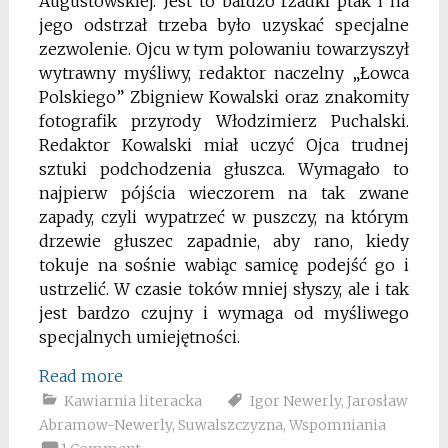
Augustowskiej. Jest to bardzo rzadki ptak i na
jego odstrzał trzeba było uzyskać specjalne
zezwolenie. Ojcu w tym polowaniu towarzyszył
wytrawny myśliwy, redaktor naczelny „Łowca
Polskiego” Zbigniew Kowalski oraz znakomity
fotografik przyrody Włodzimierz Puchalski.
Redaktor Kowalski miał uczyć Ojca trudnej
sztuki podchodzenia głuszca. Wymagało to
najpierw pójścia wieczorem na tak zwane
zapady, czyli wypatrzeć w puszczy, na którym
drzewie głuszec zapadnie, aby rano, kiedy
tokuje na sośnie wabiąc samicę podejść go i
ustrzelić. W czasie toków mniej słyszy, ale i tak
jest bardzo czujny i wymaga od myśliwego
specjalnych umiejętności.
Read more
Kawiarnia literacka
Igor Newerly
,
Jarosław
Abramow-Newerly
,
Suwalszczyzna
,
Wspomniania