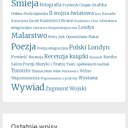
Śmieja
Fotografia
Grafika
Fryderyk Chopin
II wojna światowa
Kanada
Helena Modrzejewska
Jazz
Kazimierz Braun
Literatura
Katarzyna Szrodt
Kazimierz Głaz
Londyn
emigracyjna
Literatura hiszpańskojęzyczna
Malarstwo
Opowiadanie
Plakat
Nowy Jork
Poezja
Polski Londyn
Poezja emigracyjna
Recenzja ksiązki
Powieść
Rzeźba
Recenzja
Rysunek
Salon Poezji Muzyki i Teatru
Teatr spełnionych nadziei
Toronto
Wilno
Tłumaczenie
Wilek Markiewicz
Wystawa
Wspomnienia
Wspomnienia z podróży
Wywiad
Zygmunt Wojski
Ostatnie wpisy