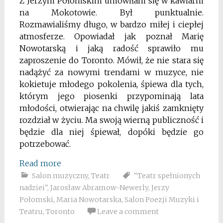
Z Jerzym Połomskim umówiłam się w kawiarni
na Mokotowie. Był punktualnie.
Rozmawialiśmy długo, w bardzo miłej i ciepłej
atmosferze. Opowiadał jak poznał Marię
Nowotarską i jaką radość sprawiło mu
zaproszenie do Toronto. Mówił, że nie stara się
nadążyć za nowymi trendami w muzyce, nie
kokietuje młodego pokolenia, śpiewa dla tych,
którym jego piosenki przypominają lata
młodości, otwierając na chwilę jakiś zamknięty
rozdział w życiu. Ma swoją wierną publiczność i
będzie dla niej śpiewał, dopóki będzie go
potrzebować.
Read more
Salon muzyczny
,
Teatr
"Teatr spełnionych
nadziei"
,
Jarosław Abramow-Newerly
,
Jerzy
Połomski
,
Maria Nowotarska
,
Salon Poezji Muzyki i
Teatru
,
Toronto
Leave a comment