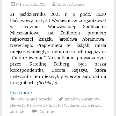
17 listopada 2021
Culture Avenue
21 października 2021 r. o godz. 16.00
Państwowy Instytut Wydawniczy zorganizował
w siedzibie Warszawskiej Spółdzielni
Mieszkaniowej na Żoliborzu premierę
najnowszej książki Jarosława Abramowa-
Newerlego. Prapremiera tej książki miała
miejsce w ubiegłym roku na łamach magazynu
„Culture Avenue”. Na spotkaniu, prowadzonym
przez Karolinę Felberg, była nasza
korespondentka, Dorota Rajszys, która
uwieczniła ten niezwykły wieczór autorski na
fotografiach.
(Redakcja).
Read more
Kawiarnia literacka
Jarosław Abramow-
Newerly
,
Państwowy Instytut Wydawniczy
,
wieczór
autorski
1 Comment