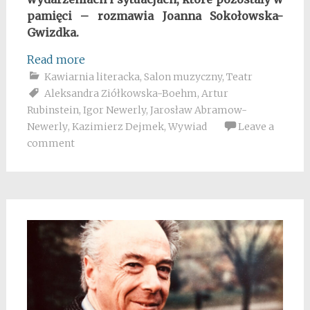
pamięci – rozmawia Joanna Sokołowska-
Gwizdka.
Read more
Kawiarnia literacka
,
Salon muzyczny
,
Teatr
Aleksandra Ziółkowska-Boehm
,
Artur
Rubinstein
,
Igor Newerly
,
Jarosław Abramow-
Newerly
,
Kazimierz Dejmek
,
Wywiad
Leave a
comment