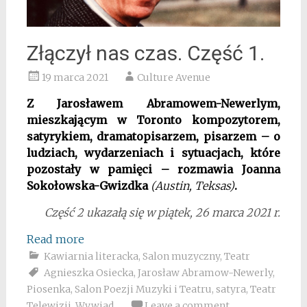
Złączył nas czas. Część 1.
19 marca 2021
Culture Avenue
Z Jarosławem Abramowem-Newerlym,
mieszkającym w Toronto
kompozytorem,
satyrykiem, dramatopisarzem, pisarzem – o
ludziach, wydarzeniach i sytuacjach, które
pozostały w pamięci – rozmawia Joanna
Sokołowska-Gwizdka
(Austin, Teksas)
.
Część 2 ukazałą się w piątek, 26 marca 2021 r.
Read more
Kawiarnia literacka
,
Salon muzyczny
,
Teatr
Agnieszka Osiecka
,
Jarosław Abramow-Newerly
,
Piosenka
,
Salon Poezji Muzyki i Teatru
,
satyra
,
Teatr
Telewizji
,
Wywiad
Leave a comment