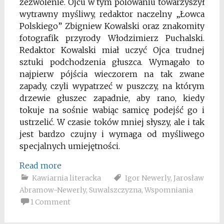
zezwolenie. Ojcu w tym polowaniu towarzyszył
wytrawny myśliwy, redaktor naczelny „Łowca
Polskiego” Zbigniew Kowalski oraz znakomity
fotografik przyrody Włodzimierz Puchalski.
Redaktor Kowalski miał uczyć Ojca trudnej
sztuki podchodzenia głuszca. Wymagało to
najpierw pójścia wieczorem na tak zwane
zapady, czyli wypatrzeć w puszczy, na którym
drzewie głuszec zapadnie, aby rano, kiedy
tokuje na sośnie wabiąc samicę podejść go i
ustrzelić. W czasie toków mniej słyszy, ale i tak
jest bardzo czujny i wymaga od myśliwego
specjalnych umiejętności.
Read more
Kawiarnia literacka
Igor Newerly
,
Jarosław
Abramow-Newerly
,
Suwalszczyzna
,
Wspomniania
1 Comment